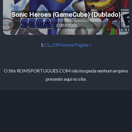
Sonic Heroes (GameCube) (Dublado)
17/03/2026
1
2
3
…
29
Próxima Página »
O Site ROMSPORTUGUES.COM não hospeda nenhum arquivo
presente aqui no site.