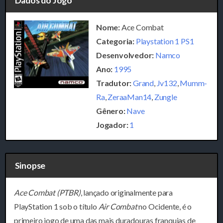
Dados do Jogo
Nome:
Ace Combat
Categoria:
Playstation 1 PS1
Desenvolvedor:
Namco
Ano:
1995
Tradutor:
Grand
,
Jv132
,
Mumm-
Ra
,
ZeraaMan14
,
Zungle
Gênero:
Nave
Jogador:
1
Sinopse
Ace Combat (PTBR)
, lançado originalmente para
PlayStation 1 sob o título
Air Combat
no Ocidente, é o
primeiro jogo de uma das mais duradouras franquias de