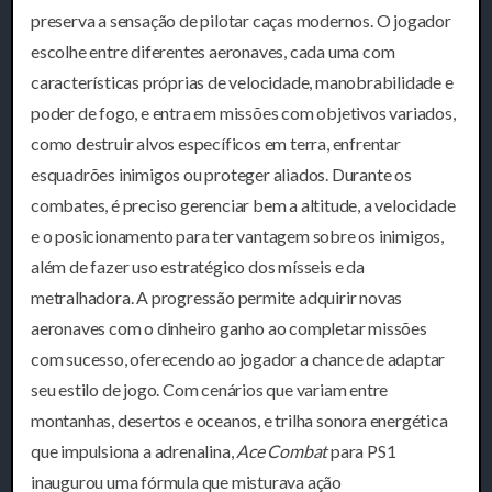
preserva a sensação de pilotar caças modernos. O jogador
escolhe entre diferentes aeronaves, cada uma com
características próprias de velocidade, manobrabilidade e
poder de fogo, e entra em missões com objetivos variados,
como destruir alvos específicos em terra, enfrentar
esquadrões inimigos ou proteger aliados. Durante os
combates, é preciso gerenciar bem a altitude, a velocidade
e o posicionamento para ter vantagem sobre os inimigos,
além de fazer uso estratégico dos mísseis e da
metralhadora. A progressão permite adquirir novas
aeronaves com o dinheiro ganho ao completar missões
com sucesso, oferecendo ao jogador a chance de adaptar
seu estilo de jogo. Com cenários que variam entre
montanhas, desertos e oceanos, e trilha sonora energética
que impulsiona a adrenalina,
Ace Combat
para PS1
inaugurou uma fórmula que misturava ação