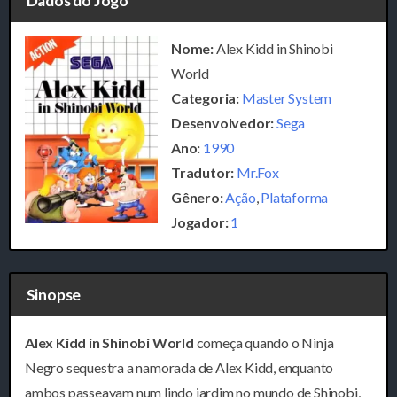
Dados do Jogo
Nome:
Alex Kidd in Shinobi
World
Categoria:
Master System
Desenvolvedor:
Sega
Ano:
1990
Tradutor:
Mr.Fox
Gênero:
Ação
,
Plataforma
Jogador:
1
Sinopse
Alex Kidd in Shinobi World
começa quando o Ninja
Negro sequestra a namorada de Alex Kidd, enquanto
ambos passeavam num lindo jardim no mundo de Shinobi,