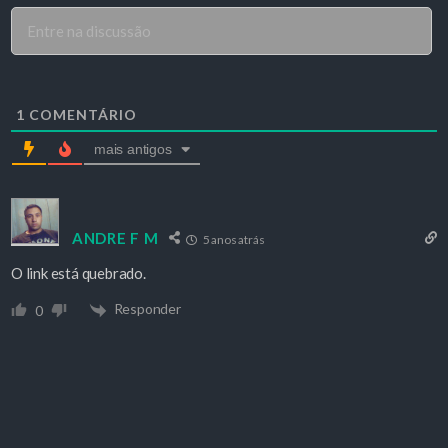
1
COMENTÁRIO
mais antigos
ANDRE F M
5 anos atrás
O link está quebrado.
Responder
0