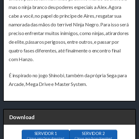
mas o ninja branco deu poderes especiais a Alex. Agora
cabe a você, no papel do príncipe de Aires, resgatar sua
namorada das mãos do terrível Ninja Negro. Para isso será
preciso enfrentar muitos inimigos, como ninjas, atirardores
de elite, pássaros perigosos, entre outros, e passar por
quatro fases diferentes, até finalmente o encontro final
com Hanzo.
É inspirado no jogo Shinobi, também da própria Sega para
Arcade, Mega Drive e Master System.
Download
SERVIDOR 1
SERVIDOR 2
Clique para fazer download
Clique para fazer download