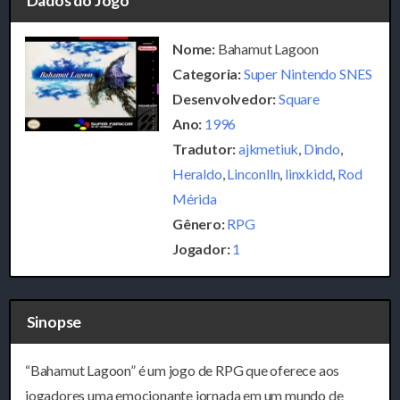
Dados do Jogo
Nome:
Bahamut Lagoon
Categoria:
Super Nintendo SNES
Desenvolvedor:
Square
Ano:
1996
Tradutor:
ajkmetiuk
,
Dindo
,
Heraldo
,
Linconlln
,
linxkidd
,
Rod
Mérida
Gênero:
RPG
Jogador:
1
Sinopse
“Bahamut Lagoon” é um jogo de RPG que oferece aos
jogadores uma emocionante jornada em um mundo de