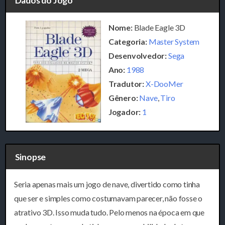
Dados do Jogo
Nome:
Blade Eagle 3D
Categoria:
Master System
Desenvolvedor:
Sega
Ano:
1988
Tradutor:
X-DooMer
Gênero:
Nave
,
Tiro
Jogador:
1
Sinopse
Seria apenas mais um jogo de nave, divertido como tinha
que ser e simples como costumavam parecer, não fosse o
atrativo 3D. Isso muda tudo. Pelo menos na época em que