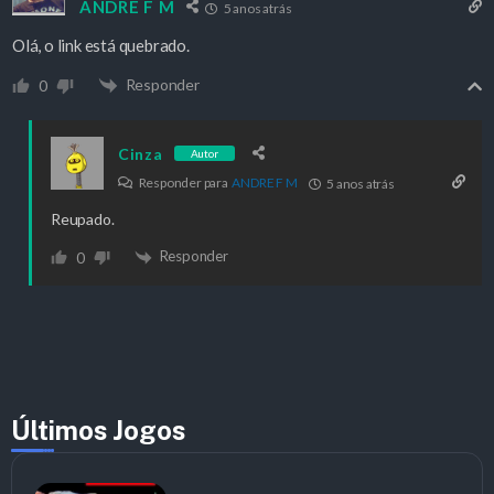
ANDRE F M
5 anos atrás
Olá, o link está quebrado.
Responder
0
Cinza
Autor
Responder para
ANDRE F M
5 anos atrás
Reupado.
Responder
0
Últimos Jogos