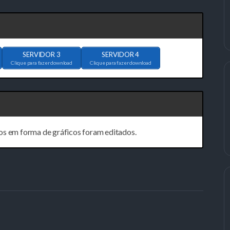
SERVIDOR 3
SERVIDOR 4
Clique para fazer download
Clique para fazer download
os em forma de gráficos foram editados.