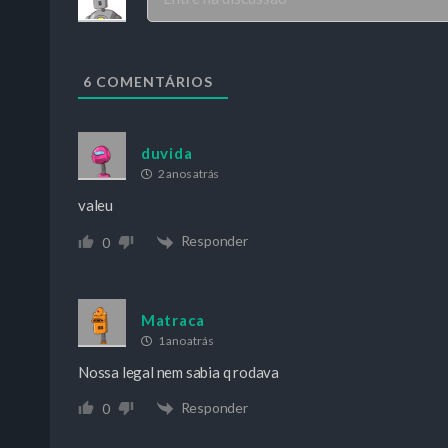
6
COMENTÁRIOS
duvida
2 anos atrás
valeu
Responder
0
Matraca
1 ano atrás
Nossa legal nem sabia q rodava
Responder
0