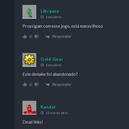
Libraasa
1 ano atrás
Prossigam com esse jogo, está maravilhoso
Responder
0
Gold Gear
1 ano atrás
Este demake foi abandonado?
Responder
0
Randal
11 meses atrás
Dead links!