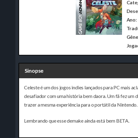
Cate
Dese
Ano:
Trad
Gêne
Joga
Sinopse
Celeste é um dos jogos indies lançados para PC mais a
desafiador com uma história bem daora. Um fã fez um
trazer a mesma experiência para o portátil da Nintendo.
Lembrando que esse demake ainda está bem BETA.