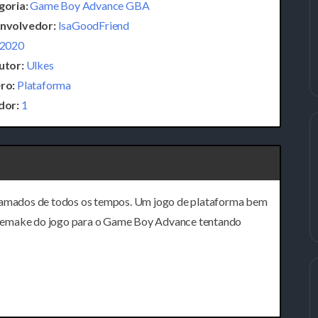
goria:
Game Boy Advance GBA
nvolvedor:
IsaGoodFriend
2020
utor:
Ulkes
ro:
Plataforma
dor:
1
clamados de todos os tempos. Um jogo de plataforma bem
 demake do jogo para o Game Boy Advance tentando