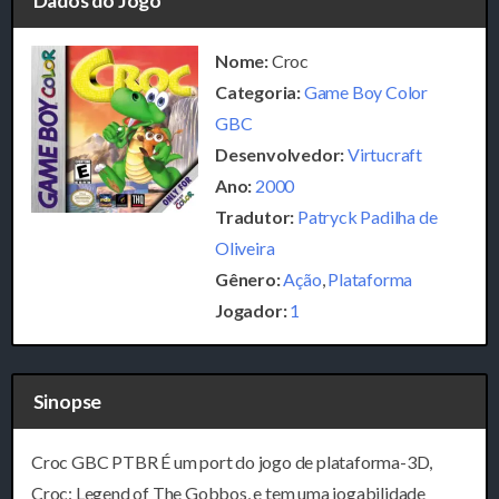
Dados do Jogo
Nome:
Croc
Categoria:
Game Boy Color
GBC
Desenvolvedor:
Virtucraft
Ano:
2000
Tradutor:
Patryck Padilha de
Oliveira
Gênero:
Ação
,
Plataforma
Jogador:
1
Sinopse
Croc GBC PTBR É um port do jogo de plataforma-3D,
Croc: Legend of The Gobbos, e tem uma jogabilidade