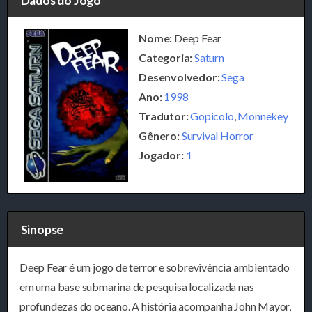
Dados do Jogo
Nome:
Deep Fear
Categoria:
Saturn
Desenvolvedor:
Sega
Ano:
1998
Tradutor:
Gopicolo
,
Monnekey
Gênero:
Survival Horror
Jogador:
1
Sinopse
Deep Fear
é um jogo de terror e sobrevivência ambientado
em uma base submarina de pesquisa localizada nas
profundezas do oceano. A história acompanha John Mayor,