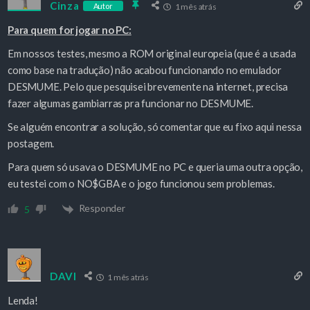
Cinza
Autor
1 mês atrás
Para quem for jogar no PC:
Em nossos testes, mesmo a ROM original europeia (que é a usada
como base na tradução) não acabou funcionando no emulador
DESMUME. Pelo que pesquisei brevemente na internet, precisa
fazer algumas gambiarras pra funcionar no DESMUME.
Se alguém encontrar a solução, só comentar que eu fixo aqui nessa
postagem.
Para quem só usava o DESMUME no PC e queria uma outra opção,
eu testei com o NO$GBA e o jogo funcionou sem problemas.
Responder
5
DAVI
1 mês atrás
Lenda!