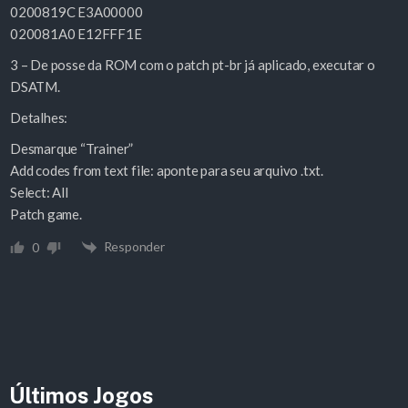
0200819C E3A00000
020081A0 E12FFF1E
3 – De posse da ROM com o patch pt-br já aplicado, executar o
DSATM.
Detalhes:
Desmarque “Trainer”
Add codes from text file: aponte para seu arquivo .txt.
Select: All
Patch game.
Responder
0
Últimos Jogos