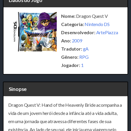
Dados do Jogo
Nome:
Dragon Quest V
Categoria:
Nintendo DS
Desenvolvedor:
ArtePiazza
Ano:
2009
Tradutor:
gA
Gênero:
RPG
Jogador:
1
Sinopse
Dragon Quest V: Hand of the Heavenly Bride
acompanha a
vida de um jovem herói desde a infância até a vida adulta,
em uma jornada que atravessa diferentes fases de sua
existência. Ao lado de seu pai, ele inicia uma viagem pelo