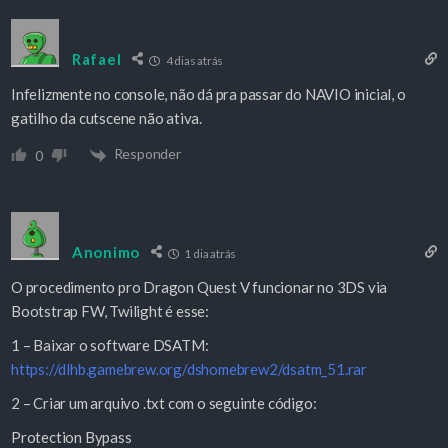
Rafael
4 dias atrás
Infelizmente no console, não dá pra passar do NAVIO inicial, o
gatilho da cutscene não ativa.
Responder
0
Anonimo
1 dia atrás
O procedimento pro Dragon Quest V funcionar no 3DS via
Bootstrap FW, Twilight é esse:
1 – Baixar o software DSATM:
https://dlhb.gamebrew.org/dshomebrew2/dsatm_51.rar
2 – Criar um arquivo .txt com o seguinte código:
Protection Bypass