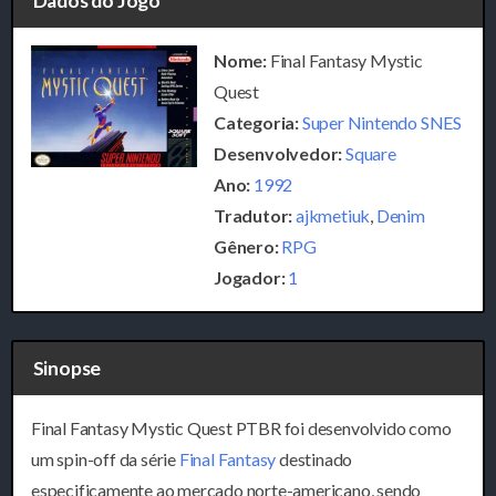
Dados do Jogo
Nome:
Final Fantasy Mystic
Quest
Categoria:
Super Nintendo SNES
Desenvolvedor:
Square
Ano:
1992
Tradutor:
ajkmetiuk
,
Denim
Gênero:
RPG
Jogador:
1
Sinopse
Final Fantasy Mystic Quest PTBR foi desenvolvido como
um spin-off da série
Final Fantasy
destinado
especificamente ao mercado norte-americano, sendo