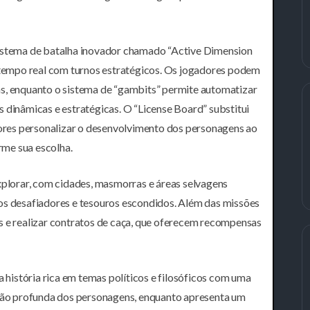
sistema de batalha inovador chamado “Active Dimension
empo real com turnos estratégicos. Os jogadores podem
as, enquanto o sistema de “gambits” permite automatizar
 dinâmicas e estratégicas. O “License Board” substitui
adores personalizar o desenvolvimento dos personagens ao
me sua escolha.
lorar, com cidades, masmorras e áreas selvagens
os desafiadores e tesouros escondidos. Além das missões
s e realizar contratos de caça, que oferecem recompensas
a história rica em temas políticos e filosóficos com uma
ação profunda dos personagens, enquanto apresenta um