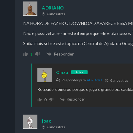
ADRIANO
6 anos atrás
NA HORA DE FAZER O DOWNLOAD APARECE ESSA M
Não é possível acessar este item porque ele viola nossos 
Saiba mais sobre este tópico na Central de Ajuda do Goog
Responder
1
Cinza
Autor
Responder para
ADRIANO
6 anos atrás
Reupado, demorou porque o jogo é grande pra cacilda
Responder
0
joao
6 anos atrás