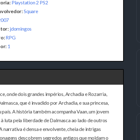
oria:
Playstation 2 PS2
volvedor:
Square
2007
tor:
jdomingos
o:
RPG
or:
1
ce, onde dois grandes impérios, Archadia e Rozarria,
Dalmasca, que é invadido por Archadia, e sua princesa,
seu país. A história também acompanha Vaan, um jovem
a à luta pela liberdade de Dalmasca ao lado de outros
narrativa é densa e envolvente, cheia de intrigas
personagens descobrem segredos antigos que moldam o