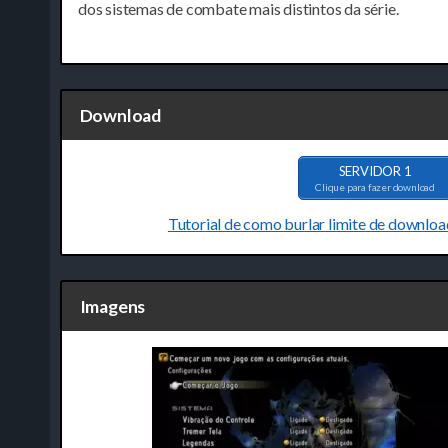
dos sistemas de combate mais distintos da série.
Download
SERVIDOR 1
Clique para fazer download
Tutorial de como burlar limite de downloa
Imagens