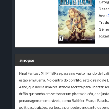
Categ
Desen
Ano:
Tradu
Gêner
Jogad
Sinopse
Final Fantasy XII PTBR se passa no vasto mundo de Ivali
estão em guerra. No centro do conflito, está o reino de 
Ashe, que lidera uma resistência secreta para libertar 
órfão que sonha em se tornar um pirata do céu, e se junt
personagens memoráveis, como Balthier, Fran, e Basch. A 
políticas, traições, e a busca por poder, enquanto os 