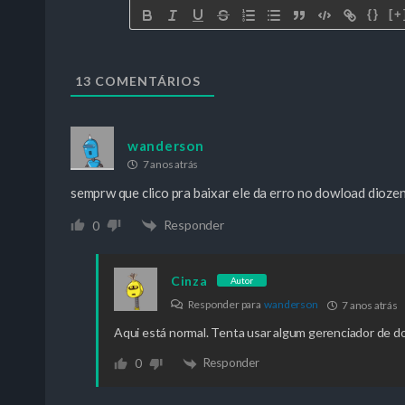
{}
[+
13
COMENTÁRIOS
wanderson
7 anos atrás
semprw que clico pra baixar ele da erro no dowload diozen
Responder
0
Cinza
Autor
Responder para
wanderson
7 anos atrás
Aqui está normal. Tenta usar algum gerenciador de do
Responder
0