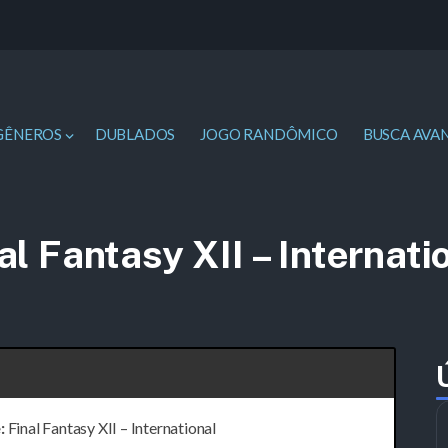
GÊNEROS
DUBLADOS
JOGO RANDÔMICO
BUSCA AVA
al Fantasy XII – Internati
:
Final Fantasy XII – International