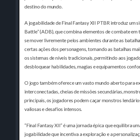
destino do mundo.
A jogabilidade de Final Fantasy XII PTBR introduz um 
Battle” (ADB), que combina elementos de combate em t
se mover livremente pelos ambientes durante as batalh
certas ações dos personagens, tornando as batalhas mais
os sistemas de níveis tradicionais, permitindo aos jog
desbloquear habilidades, magias e equipamentos confor
O jogo também oferece um vasto mundo aberto para exp
interconectadas, cheias de missões secundárias, monstr
principais, os jogadores podem caçar monstros lendário
valiosas e desafios intensos.
“Final Fantasy XII” é uma jornada épica que equilibra um
jogabilidade que incentiva a exploração e a personaliz