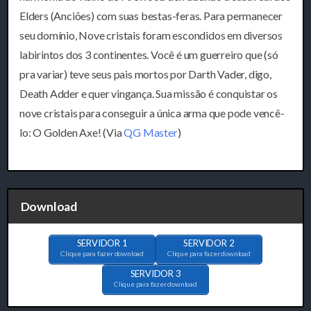
Elders (Anciões) com suas bestas-feras. Para permanecer
seu domínio, Nove cristais foram escondidos em diversos
labirintos dos 3 continentes. Você é um guerreiro que (só
pra variar) teve seus pais mortos por Darth Vader, digo,
Death Adder e quer vingança. Sua missão é conquistar os
nove cristais para conseguir a única arma que pode vencê-
lo: O Golden Axe! (Via
QG Master
)
Download
SERVIDOR 1
SERVIDOR 2
Clique para fazer download
Clique para fazer download
SERVIDOR 3
Clique para fazer download