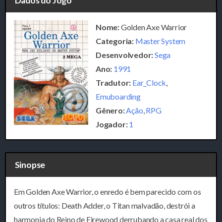
Dados do Jogo
Nome:
Golden Axe Warrior
Categoria:
Master System
Desenvolvedor:
Sega
Ano:
1991
Tradutor:
Ear_Clock
,
Emuboarding
Gênero:
Ação
,
RPG
Jogador:
1
Sinopse
Em Golden Axe Warrior, o enredo é bem parecido com os
outros títulos: Death Adder, o Titan malvadão, destrói a
harmonia do Reino de Firewood derrubando a casa real dos