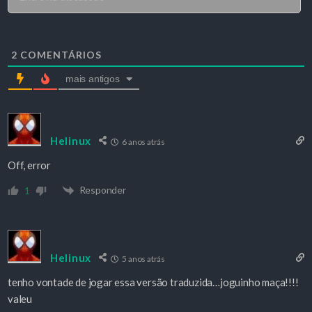
2
COMENTÁRIOS
mais antigos
Helinux
6 anos atrás
Off, error
Responder
1
Helinux
5 anos atrás
tenho vontade de jogar essa versão traduzida…joguinho maça!!!!
valeu