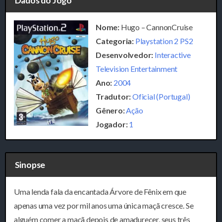
Dados do Jogo
Nome:
Hugo – CannonCruise
Categoria:
Playstation 2 PS2
Desenvolvedor:
Interactive
Television Entertainment
Ano:
2004
Tradutor:
Oficial (Portugal)
Gênero:
Ação
Jogador:
1
Sinopse
Uma lenda fala da encantada Árvore de Fênix em que
apenas uma vez por mil anos uma única maçã cresce. Se
alguém comer a maçã depois de amadurecer, seus três