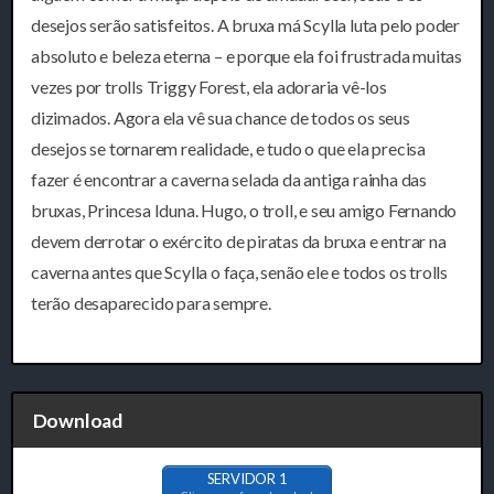
desejos serão satisfeitos. A bruxa má Scylla luta pelo poder
absoluto e beleza eterna – e porque ela foi frustrada muitas
vezes por trolls Triggy Forest, ela adoraria vê-los
dizimados. Agora ela vê sua chance de todos os seus
desejos se tornarem realidade, e tudo o que ela precisa
fazer é encontrar a caverna selada da antiga rainha das
bruxas, Princesa Iduna. Hugo, o troll, e seu amigo Fernando
devem derrotar o exército de piratas da bruxa e entrar na
caverna antes que Scylla o faça, senão ele e todos os trolls
terão desaparecido para sempre.
Download
SERVIDOR 1