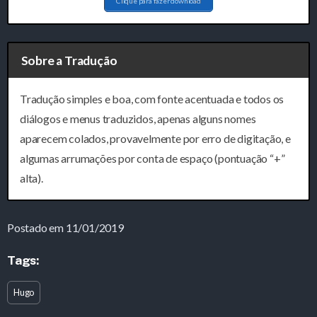
Clique para fazer download
Sobre a Tradução
Tradução simples e boa, com fonte acentuada e todos os
diálogos e menus traduzidos, apenas alguns nomes
aparecem colados, provavelmente por erro de digitação, e
algumas arrumações por conta de espaço (pontuação “+”
alta).
Postado em 11/01/2019
Tags:
Hugo