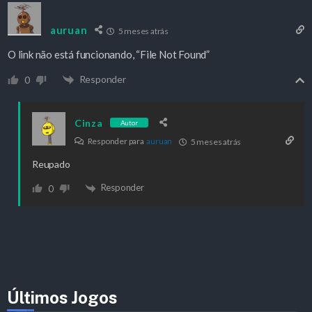
auruan
5 meses atrás
O link não está funcionando, “File Not Found”
Responder
0
Cinza
Autor
Responder para
auruan
5 meses atrás
Reupado
Responder
0
Últimos Jogos