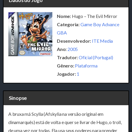
Dados do Jogo
Nome:
Hugo – The Evil Mirror
Categoria:
Game Boy Advance
GBA
Desenvolvedor:
ITE Media
Ano:
2005
Tradutor:
Oficial (Portugal)
Gênero:
Plataforma
Jogador:
1
Sinopse
A bruxa má Scylla (Afskylia na versão original em
dinamarquês) está de volta e quer se livrar de Hugo, o troll,
de uma vez por todas. Ela usa seus poderes para prender