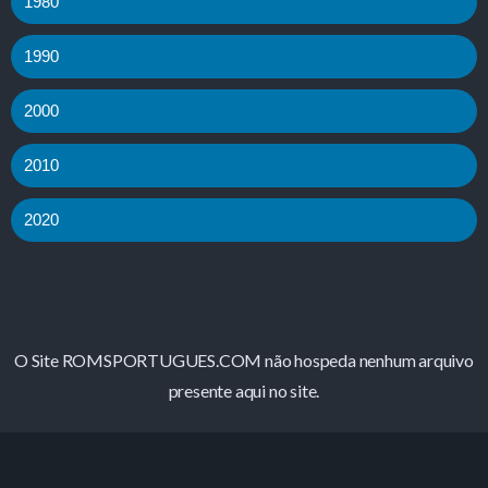
1980
1990
2000
2010
2020
O Site ROMSPORTUGUES.COM não hospeda nenhum arquivo
presente aqui no site.