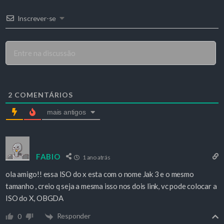
Inscrever-se
2
COMENTÁRIOS
mais antigos
FABIO
1 ano atrás
ola amigo!! essa ISO do x esta com o nome Jak 3 e o mesmo
tamanho , creio q seja a mesma isso nos dois link, vc pode colocar a
ISO do X, OBGDA
Responder
0