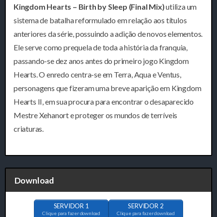
Kingdom Hearts – Birth by Sleep (Final Mix)
utiliza um
sistema de batalha reformulado em relação aos títulos
anteriores da série, possuindo a adição de novos elementos.
Ele serve como prequela de toda a história da franquia,
passando-se dez anos antes do primeiro jogo Kingdom
Hearts. O enredo centra-se em Terra, Aqua e Ventus,
personagens que fizeram uma breve aparição em Kingdom
Hearts II, em sua procura para encontrar o desaparecido
Mestre Xehanort e proteger os mundos de terríveis
criaturas.
Download
SERVIDOR 1
SERVIDOR 2
Clique para fazer download
Clique para fazer download