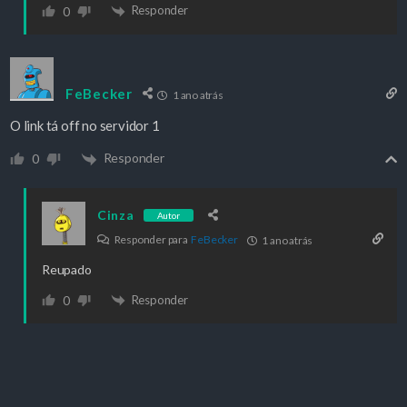
Responder
0
FeBecker
1 ano atrás
O link tá off no servidor 1
Responder
0
Cinza
Autor
Responder para
FeBecker
1 ano atrás
Reupado
Responder
0