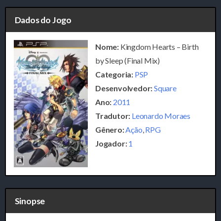
Dados do Jogo
Nome:
Kingdom Hearts – Birth
by Sleep (Final Mix)
Categoria:
PSP
Desenvolvedor:
Square
Ano:
2011
Tradutor:
Leonardo Moraes
Gênero:
Ação
,
RPG
Jogador:
1
Sinopse