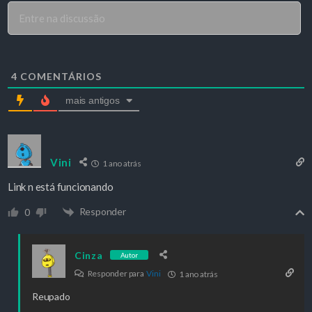
4
COMENTÁRIOS
mais antigos
Vini
1 ano atrás
Link n está funcionando
Responder
0
Cinza
Autor
Responder para
Vini
1 ano atrás
Reupado