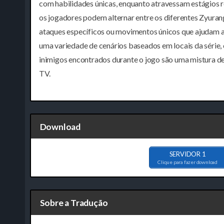
com habilidades únicas, enquanto atravessam estágios re
os jogadores podem alternar entre os diferentes Zyurang
ataques específicos ou movimentos únicos que ajudam a
uma variedade de cenários baseados em locais da série, 
inimigos encontrados durante o jogo são uma mistura de 
TV.
Download
SERVIDOR 1
Clique para fazer download
Sobre a Tradução