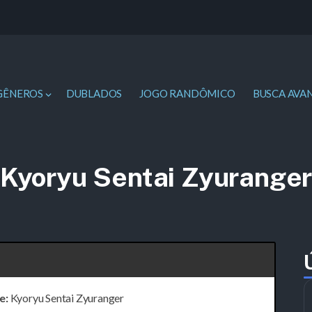
GÊNEROS
DUBLADOS
JOGO RANDÔMICO
BUSCA AVA
Kyoryu Sentai Zyurange
e:
Kyoryu Sentai Zyuranger