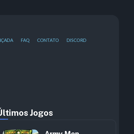
NÇADA
FAQ
CONTATO
DISCORD
r
Últimos Jogos
Army Men –