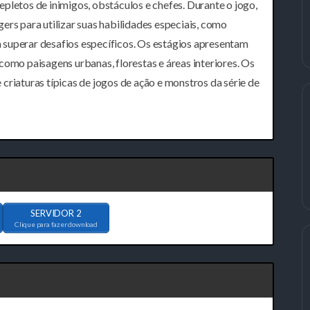
pletos de inimigos, obstáculos e chefes. Durante o jogo,
ers para utilizar suas habilidades especiais, como
 superar desafios específicos. Os estágios apresentam
como paisagens urbanas, florestas e áreas interiores. Os
criaturas típicas de jogos de ação e monstros da série de
SERVIDOR 2
Clique para fazer download