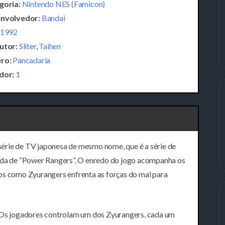
goria:
Nintendo NES (Famicon)
nvolvedor:
Bandai
1992
utor:
Sliter
,
Taihen
ro:
Pancadaria
dor:
1
érie de TV japonesa de mesmo nome, que é a série de
rada de “Power Rangers”. O enredo do jogo acompanha os
os como Zyurangers enfrenta as forças do mal para
. Os jogadores controlam um dos Zyurangers, cada um