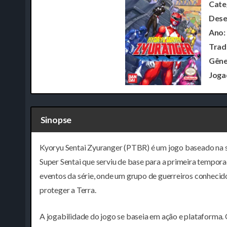
Cate
Dese
Ano:
Trad
Gêne
Joga
Sinopse
Kyoryu Sentai Zyuranger (PTBR) é um jogo baseado na s
Super Sentai que serviu de base para a primeira tempo
eventos da série, onde um grupo de guerreiros conhecid
proteger a Terra.
A jogabilidade do jogo se baseia em ação e plataforma