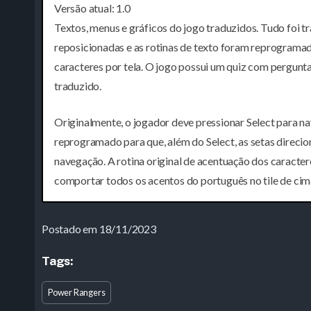
Versão atual: 1.0
Textos, menus e gráficos do jogo traduzidos. Tudo foi 
reposicionadas e as rotinas de texto foram reprograma
caracteres por tela. O jogo possui um quiz com pergunta
traduzido.
Originalmente, o jogador deve pressionar Select para nav
reprogramado para que, além do Select, as setas direci
navegação. A rotina original de acentuação dos caract
comportar todos os acentos do português no tile de cim
Postado em 18/11/2023
Tags:
Power Rangers