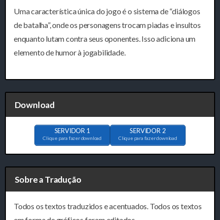
Uma característica única do jogo é o sistema de “diálogos
de batalha”, onde os personagens trocam piadas e insultos
enquanto lutam contra seus oponentes. Isso adiciona um
elemento de humor à jogabilidade.
Download
SERVIDOR 1
SERVIDOR 2
Clique para fazer download
Clique para fazer download
Sobre a Tradução
Todos os textos traduzidos e acentuados. Todos os textos
em forma de gráficos foram editados.