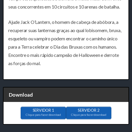
seus concorrentes em 10 circuitos e 10 arenas de batalha.
Ajude Jack O’Lantern, o homem de cabeça de abóbora, a
recuperar suas lanternas graças ao qual lobisomem, bruxa,
esqueleto ou vampiro podem encontrar o caminho único
para a Terra celebrar o Dia das Bruxas com os humanos.
Encontre o mais rápido campeão de Halloween e derrote
as forças do mal.
Download
SERVIDOR 1
SERVIDOR 2
Clique para fazer download
Clique para fazer download