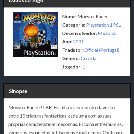
Dados do Jogo
Nome:
Monster Racer
Categoria:
Playstation 1 PS1
Desenvolvedor:
Microids
Ano:
2001
Tradutor:
Oficial (Portugal)
Gênero:
Corrida
Jogador:
1
Sinopse
Monster Racer PTBR: Escolha o seu monstro favorito
entre 10 criaturas fantásticas, cada uma com as suas
próprias características medonhas. Escolha entre múmias,
vampiros, esqueletos, lobisomens e muito mais. Confronte