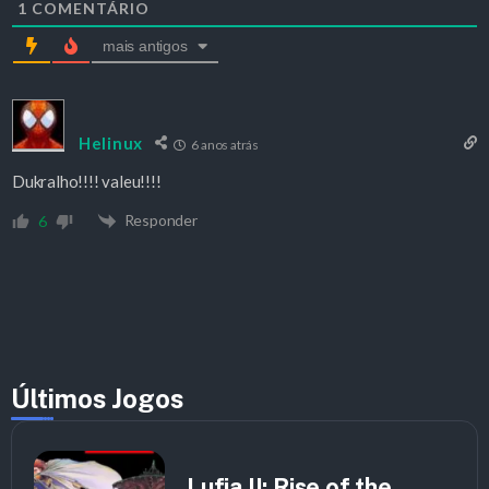
1
COMENTÁRIO
mais antigos
Helinux
6 anos atrás
Dukralho!!!! valeu!!!!
Responder
6
Últimos Jogos
Lufia II: Rise of the