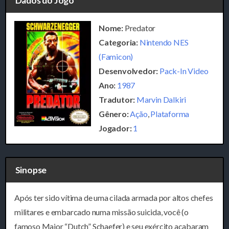
Dados do Jogo
Nome:
Predator
Categoria:
Nintendo NES
(Famicon)
Desenvolvedor:
Pack-In Video
Ano:
1987
Tradutor:
Marvin Dalkiri
Gênero:
Ação
,
Plataforma
Jogador:
1
Sinopse
Após ter sido vítima de uma cilada armada por altos chefes
militares e embarcado numa missão suicida, você (o
famoso Major “Dutch” Schaefer) e seu exército acabaram