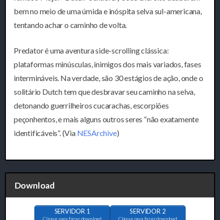
bem no meio de uma úmida e inóspita selva sul-americana,
tentando achar o caminho de volta.
Predator é uma aventura side-scrolling clássica:
plataformas minúsculas, inimigos dos mais variados, fases
intermináveis. Na verdade, são 30 estágios de ação, onde o
solitário Dutch tem que desbravar seu caminho na selva,
detonando guerrilheiros cucarachas, escorpiões
peçonhentos, e mais alguns outros seres “não exatamente
identificáveis”. (Via
NESArchive
)
Download
SERVIDOR 1
SERVIDOR 2
Clique para fazer download
Clique para fazer download