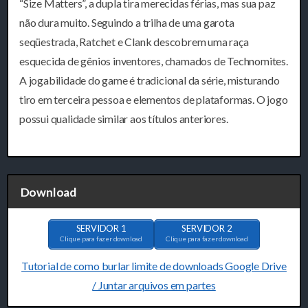
“Size Matters”, a dupla tira merecidas férias, mas sua paz
não dura muito. Seguindo a trilha de uma garota
seqüestrada, Ratchet e Clank descobrem uma raça
esquecida de gênios inventores, chamados de Technomites.
A jogabilidade do game é tradicional da série, misturando
tiro em terceira pessoa e elementos de plataformas. O jogo
possui qualidade similar aos títulos anteriores.
Download
SERVIDOR 1
SERVIDOR 2
Clique para fazer download
Clique para fazer download
Tutorial de como burlar limite de downloads Google Drive
/ Juntar arquivos em partes