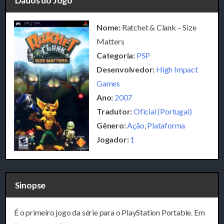
Dados do Jogo
Nome:
Ratchet & Clank – Size
Matters
Categoria:
PSP
Desenvolvedor:
High Impact
Games
Ano:
2007
Tradutor:
Oficial (Portugal)
Gênero:
Ação
,
Plataforma
Jogador:
1
Sinopse
É o primeiro jogo da série para o PlayStation Portable. Em