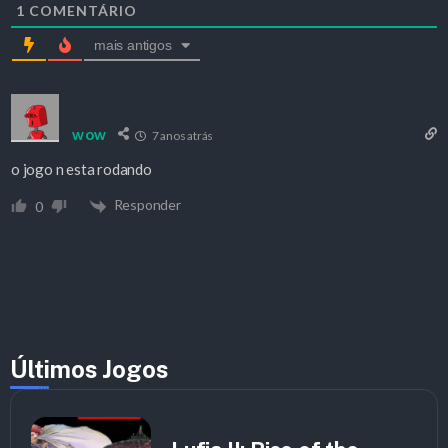
1
COMENTÁRIO
mais antigos
wow
7 anos atrás
o jogo n esta rodando
Responder
0
Últimos Jogos