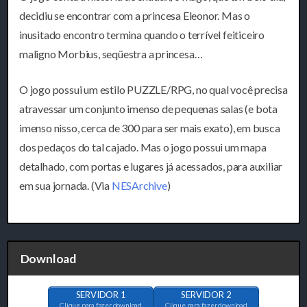
decidiu se encontrar com a princesa Eleonor. Mas o
inusitado encontro termina quando o terrível feiticeiro
maligno Morbius, seqüestra a princesa…
O jogo possui um estilo PUZZLE/RPG, no qual você precisa
atravessar um conjunto imenso de pequenas salas (e bota
imenso nisso, cerca de 300 para ser mais exato), em busca
dos pedaços do tal cajado. Mas o jogo possui um mapa
detalhado, com portas e lugares já acessados, para auxiliar
em sua jornada. (Via
NESArchive
)
Download
SERVIDOR 1
SERVIDOR 2
Clique para fazer download
Clique para fazer download