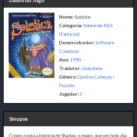
Dados do Jogo
Nome:
Solstice
Categoria:
Nintendo NES
(Famicon)
Desenvolvedor:
Software
Creations
Ano:
1990
Tradutor:
Junkatana
Gênero:
Quebra Cabeças /
Puzzles
Jogador:
1
Sinopse
O jogo conta a história de Shadax, o mago, que um belo dia,