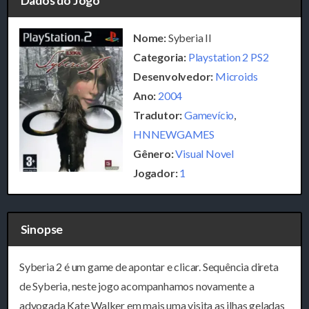
Dados do Jogo
Nome:
Syberia II
Categoria:
Playstation 2 PS2
Desenvolvedor:
Microids
Ano:
2004
Tradutor:
Gamevício
,
HNNEWGAMES
Gênero:
Visual Novel
Jogador:
1
Sinopse
Syberia 2 é um game de apontar e clicar. Sequência direta
de Syberia, neste jogo acompanhamos novamente a
advogada Kate Walker em mais uma visita as ilhas geladas