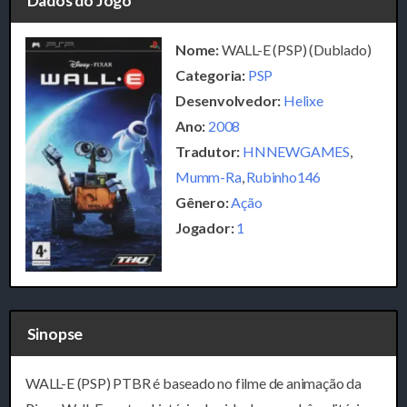
Dados do Jogo
Nome:
WALL-E (PSP) (Dublado)
Categoria:
PSP
Desenvolvedor:
Helixe
Ano:
2008
Tradutor:
HNNEWGAMES
,
Mumm-Ra
,
Rubinho146
Gênero:
Ação
Jogador:
1
Sinopse
WALL-E (PSP) PTBR é baseado no filme de animação da