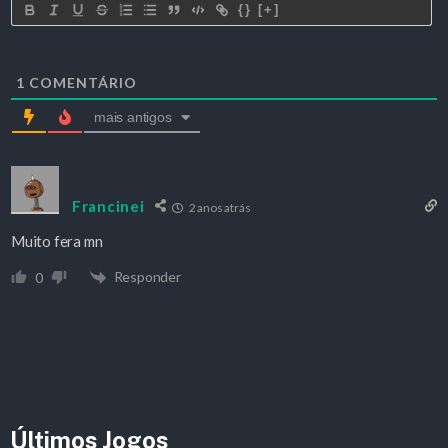
{}
[+]
1
COMENTÁRIO
mais antigos
Francinei
2 anos atrás
Muito fera mn
Responder
0
Últimos Jogos