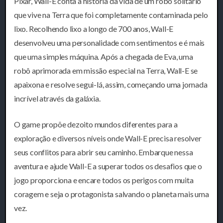
Pixar, Wall-E conta a história da vida de um robô solitário
que vive na Terra que foi completamente contaminada pelo
lixo. Recolhendo lixo a longo de 700 anos, Wall-E
desenvolveu uma personalidade com sentimentos e é mais
que uma simples máquina. Após a chegada de Eva, uma
robô aprimorada em missão especial na Terra, Wall-E se
apaixona e resolve segui-lá, assim, começando uma jornada
incrível através da galáxia.
O game propõe dezoito mundos diferentes para a
exploração e diversos níveis onde Wall-E precisa resolver
seus conflitos para abrir seu caminho. Embarque nessa
aventura e ajude Wall-E a superar todos os desafios que o
jogo proporciona e encare todos os perigos com muita
coragem e seja o protagonista salvando o planeta mais uma
vez.