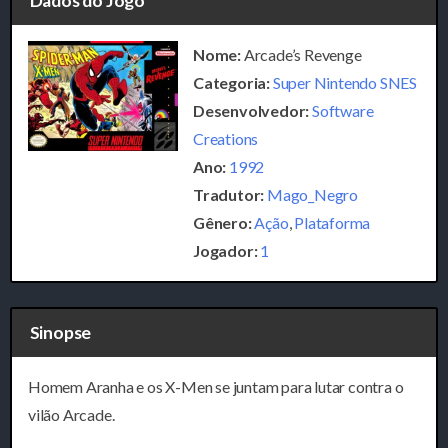
Dados do Jogo
Nome:
Arcade’s Revenge
Categoria:
Super Nintendo SNES
Desenvolvedor:
Software
Creations
Ano:
1992
Tradutor:
Mago_Negro
Gênero:
Ação
,
Plataforma
Jogador:
1
Sinopse
Homem Aranha e os X-Men se juntam para lutar contra o
vilão Arcade.