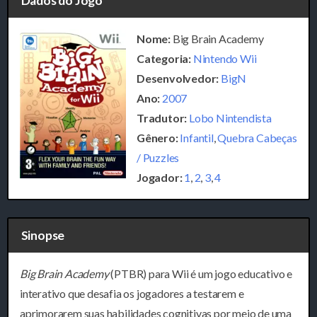
Dados do Jogo
Nome:
Big Brain Academy
Categoria:
Nintendo Wii
Desenvolvedor:
BigN
Ano:
2007
Tradutor:
Lobo Nintendista
Gênero:
Infantil
,
Quebra Cabeças
/ Puzzles
Jogador:
1
,
2
,
3
,
4
Sinopse
Big Brain Academy
(PTBR) para Wii é um jogo educativo e
interativo que desafia os jogadores a testarem e
aprimorarem suas habilidades cognitivas por meio de uma