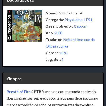
Dados do Jogo
Nome:
Breath of Fire 4
Categoria:
Playstation 1 PS1
Desenvolvedor:
Capcom
Ano:
2000
Tradutor:
Nelson Henrique de
Oliveira Junior
Gênero:
RPG
Jogador:
1
Sinopse
Breath of Fire
4 PTBR
se passa em um mundo contendo
dois continentes, separados por um oceano de areia. Como
manda a tradição da série, os protagonistas da aventura