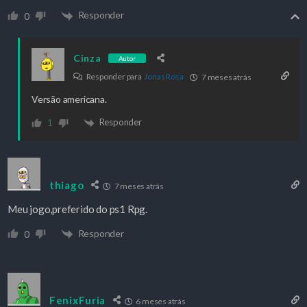
Responder
0
Cinza
Autor
Responder para
Jonas Rosa
7 meses atrás
Versão americana.
Responder
1
thiago
7 meses atrás
Meu jogo,preferido do ps1 Rpg.
Responder
0
FenixFuria
6 meses atrás