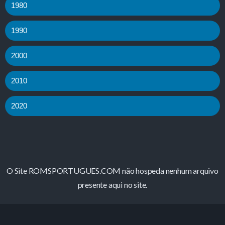
1980
1990
2000
2010
2020
O Site ROMSPORTUGUES.COM não hospeda nenhum arquivo
presente aqui no site.