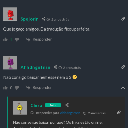
Spejorin
2 anos atrás
Que jogaço amigos. E a tradução ficou perfeita.
Responder
1
Ahhdngnfnsn
2 anos atrás
Não consigo baixar nem esse nem o 3
Responder
0
Cinza
Autor
Responder para
Ahhdngnfnsn
2 anos atrás
Não consegue baixar por que? Os links estão online.