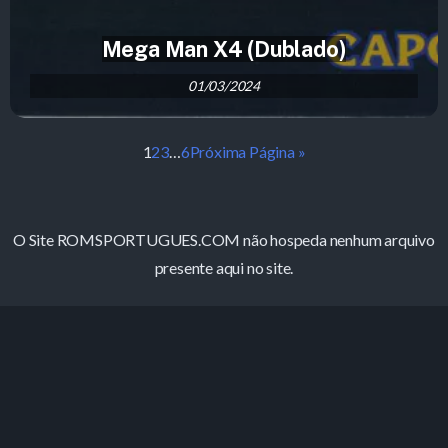
Mega Man X4 (Dublado)
01/03/2024
1
2
3
…
6
Próxima Página »
O Site ROMSPORTUGUES.COM não hospeda nenhum arquivo
presente aqui no site.