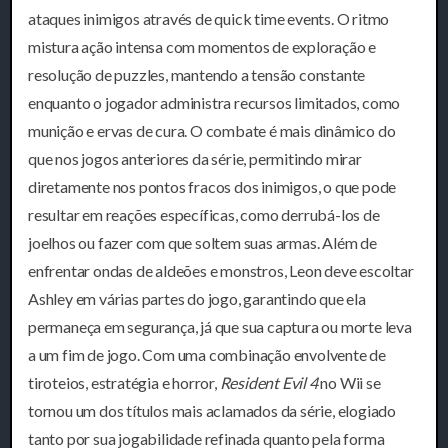
ataques inimigos através de quick time events. O ritmo
mistura ação intensa com momentos de exploração e
resolução de puzzles, mantendo a tensão constante
enquanto o jogador administra recursos limitados, como
munição e ervas de cura. O combate é mais dinâmico do
que nos jogos anteriores da série, permitindo mirar
diretamente nos pontos fracos dos inimigos, o que pode
resultar em reações específicas, como derrubá-los de
joelhos ou fazer com que soltem suas armas. Além de
enfrentar ondas de aldeões e monstros, Leon deve escoltar
Ashley em várias partes do jogo, garantindo que ela
permaneça em segurança, já que sua captura ou morte leva
a um fim de jogo. Com uma combinação envolvente de
tiroteios, estratégia e horror,
Resident Evil 4
no Wii se
tornou um dos títulos mais aclamados da série, elogiado
tanto por sua jogabilidade refinada quanto pela forma