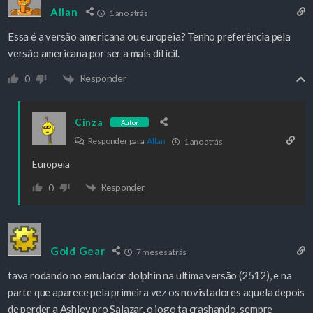
Allan
1 ano atrás
Essa é a versão americana ou europeia? Tenho preferência pela
versão americana por ser a mais difícil.
Responder
0
Cinza
Autor
Responder para
Allan
1 ano atrás
Europeia
Responder
0
Gold Gear
7 meses atrás
tava rodando no emulador dolphin na ultima versão (2512), e na
parte que aparece pela primeira vez os novistadores aquela depois
de perder a Ashley pro Salazar, o jogo ta crashando, sempre