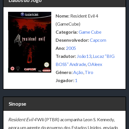
Dados do Jogo
Nome:
Resident Evil 4
(GameCube)
Categoria:
Game Cube
Desenvolvedor:
Capcom
Ano:
2005
Tradutor:
João13
,
Lucaz “BIG
BOSS” Andrade
,
OAleex
Gênero:
Ação
,
Tiro
Jogador:
1
Sinopse
Resident Evil 4
Wii (PTBR) acompanha Leon S. Kennedy,
agora um agente do governo dos Estados Unidos, enviado