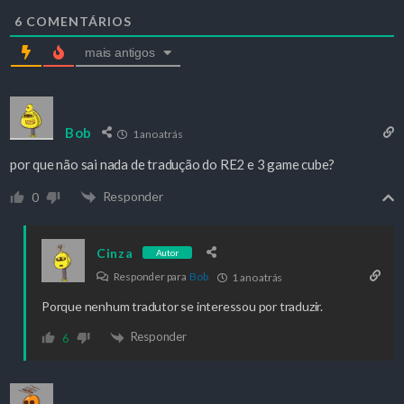
6
COMENTÁRIOS
mais antigos
Bob
1 ano atrás
por que não sai nada de tradução do RE2 e 3 game cube?
Responder
0
Cinza
Autor
Responder para
Bob
1 ano atrás
Porque nenhum tradutor se interessou por traduzir.
Responder
6