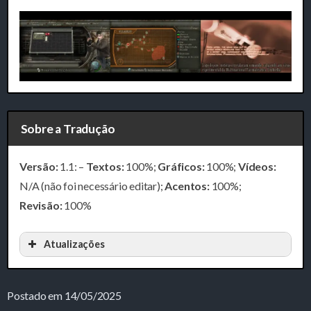
Sobre a Tradução
Versão:
1.1: –
Textos:
100%;
Gráficos:
100%;
Vídeos:
N/A (não foi necessário editar);
Acentos:
100%;
Revisão:
100%
Atualizações
Postado em 14/05/2025