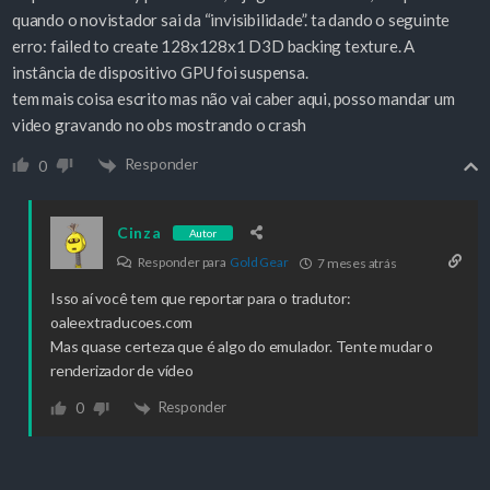
quando o novistador sai da “invisibilidade”. ta dando o seguinte
erro: failed to create 128x128x1 D3D backing texture. A
instância de dispositivo GPU foi suspensa.
tem mais coisa escrito mas não vai caber aqui, posso mandar um
video gravando no obs mostrando o crash
Responder
0
Cinza
Autor
Responder para
Gold Gear
7 meses atrás
Isso aí você tem que reportar para o tradutor:
oaleextraducoes.com
Mas quase certeza que é algo do emulador. Tente mudar o
renderizador de vídeo
Responder
0