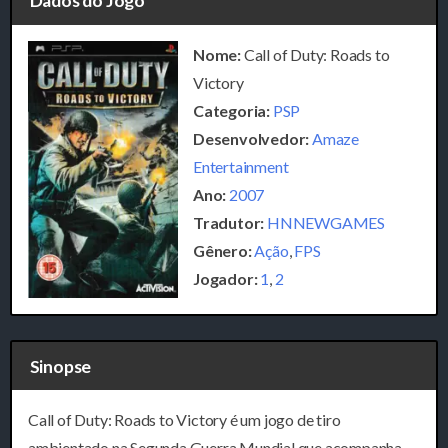
Dados do Jogo
Nome:
Call of Duty: Roads to
Victory
Categoria:
PSP
Desenvolvedor:
Amaze
Entertainment
Ano:
2007
Tradutor:
HNNEWGAMES
Gênero:
Ação
,
FPS
Jogador:
1
,
2
Sinopse
Call of Duty: Roads to Victory
é um jogo de tiro
ambientado na Segunda Guerra Mundial que acompanha