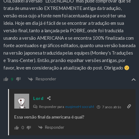
Olá, baixei a versão “LEGENDADO” mas pude comprovar que se
trata de uma versão EXTREMAMENTE antiga da tradução,
versão essa cujo a fonte nem foi acentuada para você ter uma
ideia. Hoje em dia já é fácil de se encontrar a tradução em sua
versão final, tanto a lançada pela POBRE, onde foi traduzida
usando a versão AMERICANA e se encontra 100% finalizada com
fonte acentuados e gráficos editados, quanto uma versão baseada
na versão japonesa traduzida pelas equipes (Monkey’s Traduções
e Trans-Center). Então, pra não espalhar versões antigas, por
favor, leve em consideração a atualização do post. Obrigado
Responder
9
Lord
Responder para
euqirneH socraM
7 anos atrás
Essa versão final da americana é qual?
Responder
0