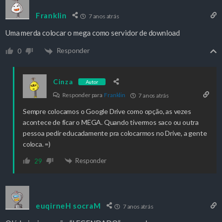
Franklin
7 anos atrás
Uma merda colocar o mega como servidor de download
Responder
0
Cinza
Autor
Responder para
Franklin
7 anos atrás
Sempre colocamos o Google Drive como opção, as vezes
acontece de ficar o MEGA. Quando tivermos saco ou outra
pessoa pedir educadamente pra colocarmos no Drive, a gente
coloca. =)
Responder
29
euqirneH socraM
7 anos atrás