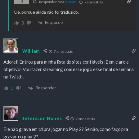
Responder para
renato
7 anos atrás
Ué, porque ainda não foi traduzido.
Responder
0
William
7 anos atrás
Adorei! Entrou para minha lista de sites confiáveis! Bem claro e
objetivo! Vou fazer streaming com esse jogo esse final de semana
na Twitch.
Responder
1
Jefersson Nunes
7 anos atrás
Ele não grava em cd pra jogar no Play 2? Se não, como faço pra
gravar no play 2?