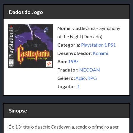
Dados do Jogo
Nome:
Castlevania – Symphony
of the Night (Dublado)
Categoria:
Playstation 1 PS1
Desenvolvedor:
Konami
Ano:
1997
Tradutor:
NEODAN
Gênero:
Ação
,
RPG
Jogador:
1
Sinopse
É o 13º título da série Castlevania, sendo o primeiro a ser