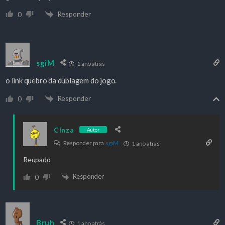
Responder
0
sgiM
1 ano atrás
o link quebro da dublagem do jogo.
Responder
0
Cinza
Autor
Responder para
sgiM
1 ano atrás
Reupado
Responder
0
Bruh
1 ano atrás