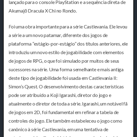
lançado para o console PlayStation e a sequência direta de
Akumajō Dracula X Chi no Rondo.
Foi uma obra importante para a série Castlevania. Ele levou
a série a um novo patamar, diferente dos jogos de
plataforma “estágio-por-estágio” dos títulos anteriores, ele
introduziu um novo estilo de jogabilidade com elementos
de jogos de RPG, o que foi simulado por muitos de seus
sucessores na série. Uma forma semelhante e mais antiga
deste tipo de jogabilidade foi usada em Castlevania II:
Simon’s Quest. O desenvolvimento destas características
pode ser atribuído a Koji Igarashi, diretor do jogo e
atualmente o diretor de toda a série. Igarashi, um notável fã
de jogos em 2D, foi fundamental em refinar a tabela de
controles do jogo. Ele também estabeleceu o jogo como
canônico à série Castlevania, em uma tentativa de