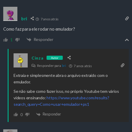
bri
7 anos atrás
Como faz para ele rodar no emulador?
Responder
1
Cinza
Autor
Responder para
bri
7 anos atrás
Extraia e simplesmente abra o arquivo extraído com o
emulador.
Se não sabe como fazer isso, no próprio Youtube tem vários
vídeos ensinando:
https://www.youtube.com/results?
search_query=Como+usar+emulador+ps1
Responder
0