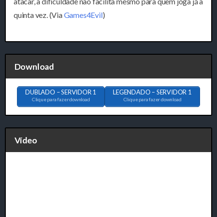
atacar, a dificuldade não facilita mesmo para quem joga já a
quinta vez. (Via
Games4Evil
)
Download
DUBLADO – SERVIDOR 1
LEGENDADO – SERVIDOR 1
Clique para fazer download
Clique para fazer download
Vídeo