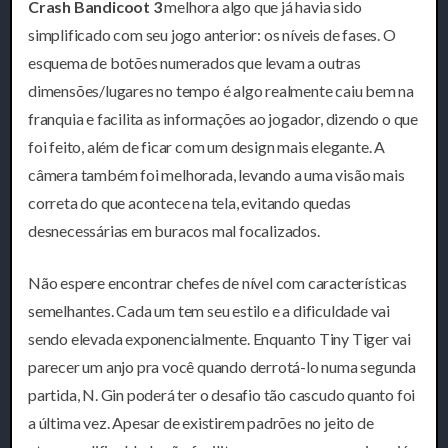
Crash Bandicoot 3
melhora algo que já havia sido
simplificado com seu jogo anterior: os níveis de fases. O
esquema de botões numerados que levam a outras
dimensões/lugares no tempo é algo realmente caiu bem na
franquia e facilita as informações ao jogador, dizendo o que
foi feito, além de ficar com um design mais elegante. A
câmera também foi melhorada, levando a uma visão mais
correta do que acontece na tela, evitando quedas
desnecessárias em buracos mal focalizados.
Não espere encontrar chefes de nível com características
semelhantes. Cada um tem seu estilo e a dificuldade vai
sendo elevada exponencialmente. Enquanto Tiny Tiger vai
parecer um anjo pra você quando derrotá-lo numa segunda
partida, N. Gin poderá ter o desafio tão cascudo quanto foi
a última vez. Apesar de existirem padrões no jeito de