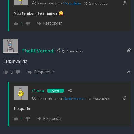
Responder para
Moonshine
2 anos atrás
Nós também te amamos
Responder
1
TheREVerend
1 ano atrás
Link invalido
Responder
0
Cinza
Autor
Responder para
TheREVerend
1 ano atrás
Reupado
Responder
1