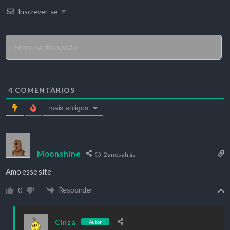
Inscrever-se
4
COMENTÁRIOS
mais antigos
Moonshine
2 anos atrás
Amo esse site
Responder
0
Cinza
Autor