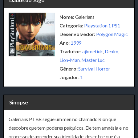
Dados do Jogo
Nome:
Galerians
Categoria:
Playstation 1 PS1
Desenvolvedor:
Polygon Magic
Ano:
1999
Tradutor:
ajkmetiuk
,
Denim
,
Lion-Man
,
Master Luc
Gênero:
Survival Horror
Jogador:
1
Sinopse
Galerians PTBR segue um menino chamado Rion que
descobre que tem poderes psíquicos. Ele tem amnésia e, no
processo de aprender sua identidade, descobre que é a