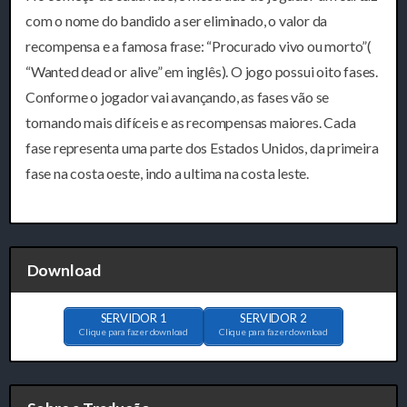
com o nome do bandido a ser eliminado, o valor da
recompensa e a famosa frase: “Procurado vivo ou morto”(
“Wanted dead or alive” em inglês). O jogo possui oito fases.
Conforme o jogador vai avançando, as fases vão se
tornando mais difíceis e as recompensas maiores. Cada
fase representa uma parte dos Estados Unidos, da primeira
fase na costa oeste, indo a ultima na costa leste.
Download
SERVIDOR 1
SERVIDOR 2
Clique para fazer download
Clique para fazer download