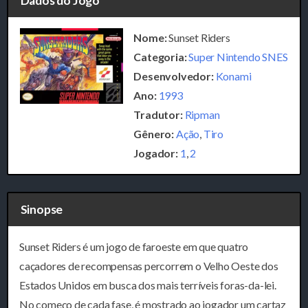
Dados do Jogo
Nome:
Sunset Riders
Categoria:
Super Nintendo SNES
Desenvolvedor:
Konami
Ano:
1993
Tradutor:
Ripman
Gênero:
Ação
,
Tiro
Jogador:
1
,
2
Sinopse
Sunset Riders é um jogo de faroeste em que quatro
caçadores de recompensas percorrem o Velho Oeste dos
Estados Unidos em busca dos mais terríveis foras-da-lei.
No começo de cada fase, é mostrado ao jogador um cartaz