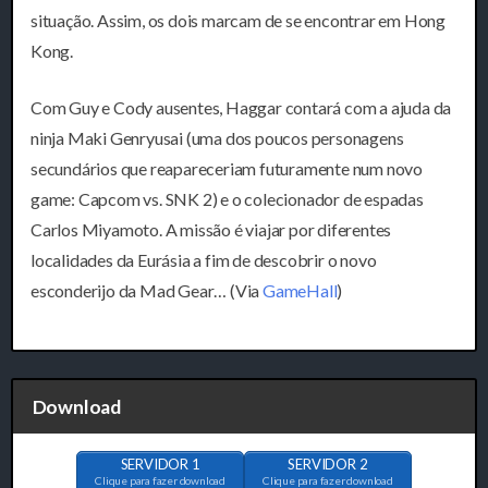
situação. Assim, os dois marcam de se encontrar em Hong
Kong.
Com Guy e Cody ausentes, Haggar contará com a ajuda da
ninja Maki Genryusai (uma dos poucos personagens
secundários que reapareceriam futuramente num novo
game: Capcom vs. SNK 2) e o colecionador de espadas
Carlos Miyamoto. A missão é viajar por diferentes
localidades da Eurásia a fim de descobrir o novo
esconderijo da Mad Gear… (Via
GameHall
)
Download
SERVIDOR 1
SERVIDOR 2
Clique para fazer download
Clique para fazer download