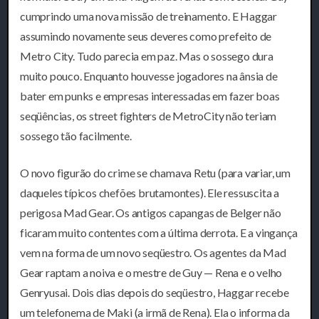
cumprindo uma nova missão de treinamento. E Haggar
assumindo novamente seus deveres como prefeito de
Metro City. Tudo parecia em paz. Mas o sossego dura
muito pouco. Enquanto houvesse jogadores na ânsia de
bater em punks e empresas interessadas em fazer boas
seqüências, os street fighters de MetroCity não teriam
sossego tão facilmente.
O novo figurão do crime se chamava Retu (para variar, um
daqueles típicos chefões brutamontes). Ele ressuscita a
perigosa Mad Gear. Os antigos capangas de Belger não
ficaram muito contentes com a última derrota. E a vingança
vem na forma de um novo seqüestro. Os agentes da Mad
Gear raptam a noiva e o mestre de Guy — Rena e o velho
Genryusai. Dois dias depois do seqüestro, Haggar recebe
um telefonema de Maki (a irmã de Rena). Ela o informa da