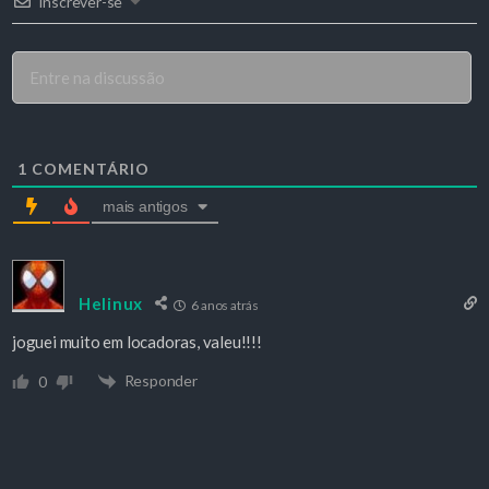
Inscrever-se
1
COMENTÁRIO
mais antigos
Helinux
6 anos atrás
joguei muito em locadoras, valeu!!!!
Responder
0