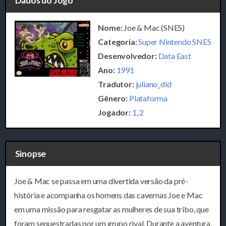
Dados do Jogo
Nome:
Joe & Mac (SNES)
Categoria:
Super Nintendo SNES
Desenvolvedor:
Data East
Ano:
1991
Tradutor:
juliano_did
Gênero:
Plataforma
Jogador:
1
,
2
Sinopse
Joe & Mac
se passa em uma divertida versão da pré-
história e acompanha os homens das cavernas Joe e Mac
em uma missão para resgatar as mulheres de sua tribo, que
foram sequestradas por um grupo rival. Durante a aventura,