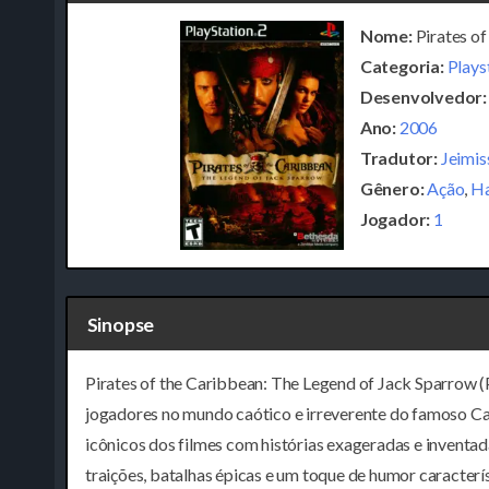
Nome:
Pirates of
Categoria:
Plays
Desenvolvedor:
Ano:
2006
Tradutor:
Jeimis
Gênero:
Ação
,
Ha
Jogador:
1
Sinopse
Pirates of the Caribbean: The Legend of Jack Sparrow 
jogadores no mundo caótico e irreverente do famoso C
icônicos dos filmes com histórias exageradas e inventad
traições, batalhas épicas e um toque de humor caracter