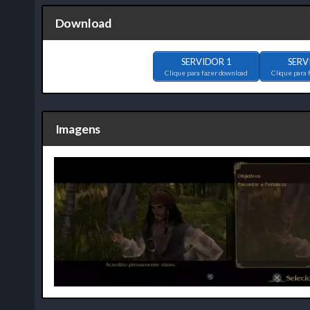
Download
SERVIDOR 1
SERV
Clique para fazer download
Clique para 
Imagens