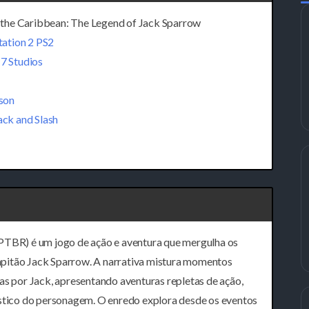
 the Caribbean: The Legend of Jack Sparrow
tation 2 PS2
7 Studios
son
ck and Slash
(PTBR) é um jogo de ação e aventura que mergulha os
apitão Jack Sparrow. A narrativa mistura momentos
as por Jack, apresentando aventuras repletas de ação,
ístico do personagem. O enredo explora desde os eventos