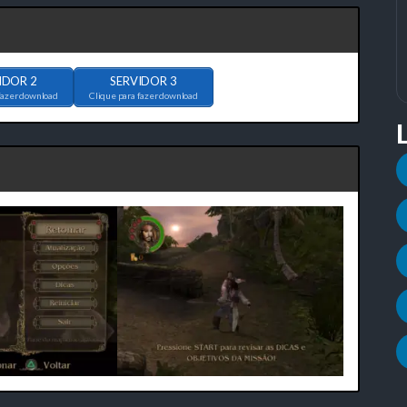
IDOR 2
SERVIDOR 3
fazer download
Clique para fazer download