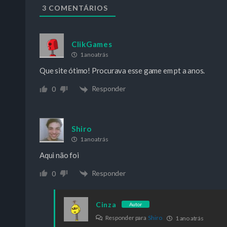
3
COMENTÁRIOS
ClikGames
1 ano atrás
Que site ótimo! Procurava esse game em pt a anos.
Responder
0
Shiro
1 ano atrás
Aqui não foi
Responder
0
Cinza
Autor
Responder para
Shiro
1 ano atrás