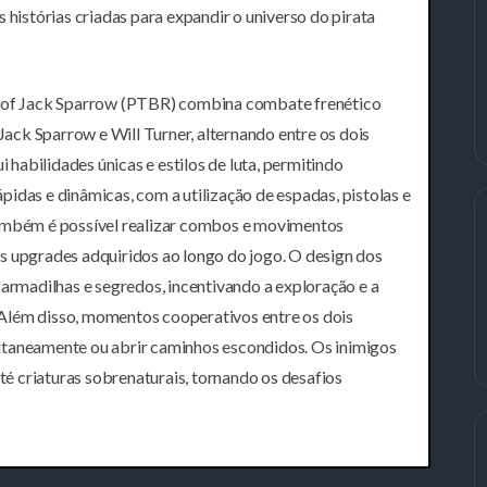
as histórias criadas para expandir o universo do pirata
nd of Jack Sparrow (PTBR) combina combate frenético
ck Sparrow e Will Turner, alternando entre os dois
abilidades únicas e estilos de luta, permitindo
idas e dinâmicas, com a utilização de espadas, pistolas e
Também é possível realizar combos e movimentos
s upgrades adquiridos ao longo do jogo. O design dos
de armadilhas e segredos, incentivando a exploração e a
Além disso, momentos cooperativos entre os dois
ltaneamente ou abrir caminhos escondidos. Os inimigos
até criaturas sobrenaturais, tornando os desafios