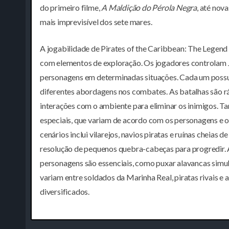
do primeiro filme,
A Maldição do Pérola Negra
, até nov
mais imprevisível dos sete mares.
A jogabilidade de Pirates of the Caribbean: The Lege
com elementos de exploração. Os jogadores controlam Ja
personagens em determinadas situações. Cada um possui h
diferentes abordagens nos combates. As batalhas são ráp
interações com o ambiente para eliminar os inimigos. 
especiais, que variam de acordo com os personagens e o
cenários inclui vilarejos, navios piratas e ruínas cheias 
resolução de pequenos quebra-cabeças para progredir. 
personagens são essenciais, como puxar alavancas simu
variam entre soldados da Marinha Real, piratas rivais e 
diversificados.