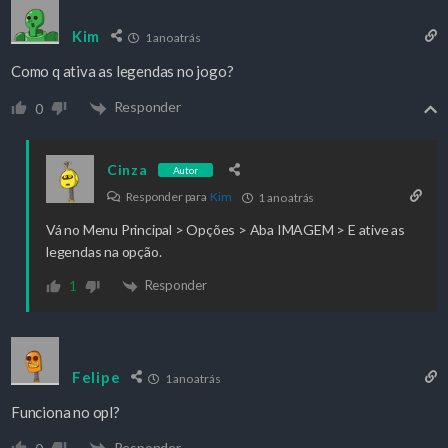
Kim
1 ano atrás
Como q ativa as legendas no jogo?
Responder
0
Cinza
Autor
Responder para
Kim
1 ano atrás
Vá no Menu Principal > Opções > Aba IMAGEM > E ative as
legendas na opção.
Responder
1
Felipe
1 ano atrás
Funciona no opl?
Responder