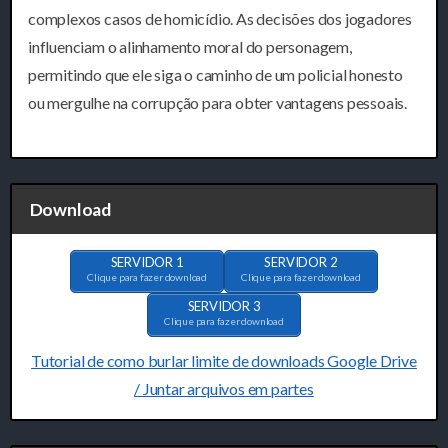
complexos casos de homicídio. As decisões dos jogadores
influenciam o alinhamento moral do personagem,
permitindo que ele siga o caminho de um policial honesto
ou mergulhe na corrupção para obter vantagens pessoais.
Download
SERVIDOR 1
SERVIDOR 2
Clique para fazer download
Clique para fazer download
SERVIDOR 3
Clique para fazer download
Tutorial de como burlar limite de downloads Google Drive
/ Juntar arquivos em partes