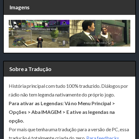
Imagens
Sobre a Tradução
História principal com tudo 100% traduzido. Diálogos por
rádio não tem legenda nativamente do próprio jogo.
Para ativar as Legendas: Vá no Menu Principal >
Opções > Aba IMAGEM > E ative as legendas na
opção.
Por mais que tenha uma tradução para a versão de PC, essa
tradução é totalmente criada do zero.
Para feedbacks