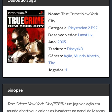
Dados do Jogo
Nome:
True Crime: New York
City
Categoria:
Playstation 2 PS2
Desenvolvedor:
Luxoflux
Ano:
2005
Tradutor:
Dineysk8
Gênero:
Ação
,
Mundo Aberto
,
Tiro
Jogador:
1
Sinopse
True Crime: New York City (PTBR)
é um jogo de ação em
mundo aberto que coloca os jogadores no papel de Marcus