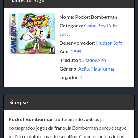
Dados do Jogo
Nome:
Pocket Bomberman
Categoria:
Game Boy Color
GBC
Desenvolvedor:
Hudson Soft
Ano:
1998
Tradutor:
Shadow-Kn
Gênero:
Ação
,
Plataforma
Jogador:
1
Sinopse
Pocket Bomberman
é diferente dos outros já
consagrados jogos da franquia Bomberman porque segue
o gênero plataforma sidescrolling. Como os outros jogos