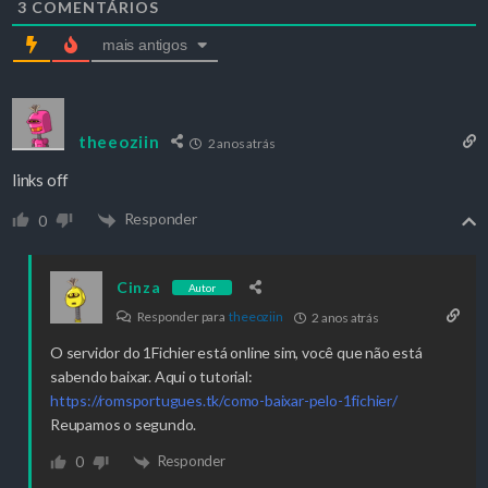
3
COMENTÁRIOS
mais antigos
theeoziin
2 anos atrás
links off
Responder
0
Cinza
Autor
Responder para
theeoziin
2 anos atrás
O servidor do 1Fichier está online sim, você que não está
sabendo baixar. Aqui o tutorial:
https://romsportugues.tk/como-baixar-pelo-1fichier/
Reupamos o segundo.
Responder
0