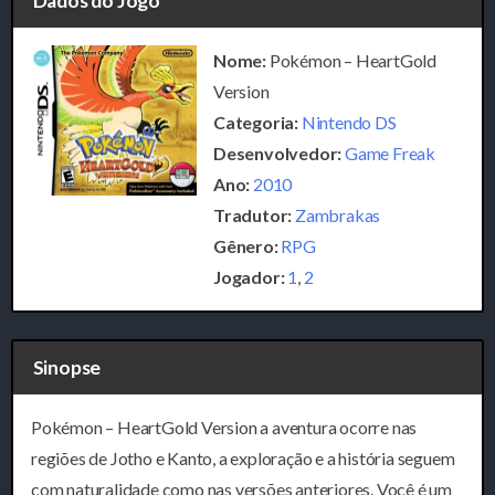
Dados do Jogo
Nome:
Pokémon – HeartGold
Version
Categoria:
Nintendo DS
Desenvolvedor:
Game Freak
Ano:
2010
Tradutor:
Zambrakas
Gênero:
RPG
Jogador:
1
,
2
Sinopse
Pokémon – HeartGold Version a aventura ocorre nas
regiões de Jotho e Kanto, a exploração e a história seguem
com naturalidade como nas versões anteriores. Você é um