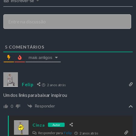
Inscrever-se
5
COMENTÁRIOS
mais antigos
Felip
2 anos atrás
Um dos links para baixar inspirou
Responder
0
Cinza
Autor
Responder para
Felip
2 anos atrás