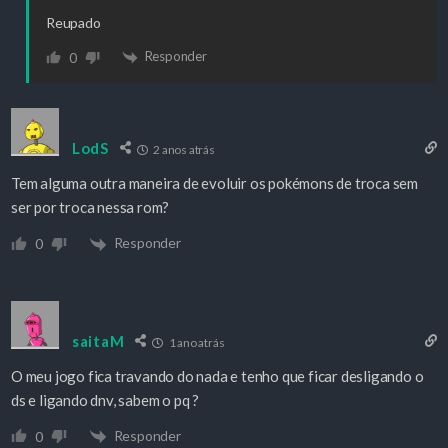
Reupado
Responder
0
LodS
2 anos atrás
Tem alguma outra maneira de evoluir os pokémons de troca sem
ser por troca nessa rom?
Responder
0
saitaM
1 ano atrás
O meu jogo fica travando do nada e tenho que ficar desligando o
ds e ligando dnv, sabem o pq ?
Responder
0