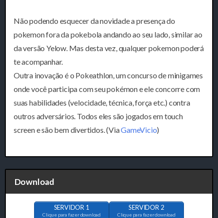
Não podendo esquecer da novidade a presença do
pokemon fora da pokebola andando ao seu lado, similar ao
da versão Yelow. Mas desta vez, qualquer pokemon poderá
te acompanhar.
Outra inovação é o Pokeathlon, um concurso de minigames
onde você participa com seu pokémon e ele concorre com
suas habilidades (velocidade, técnica, força etc.) contra
outros adversários. Todos eles são jogados em touch
screen e são bem divertidos. (Via
GameVicio
)
Download
SERVIDOR 1
SERVIDOR 2
Clique para fazer download
Clique para fazer download