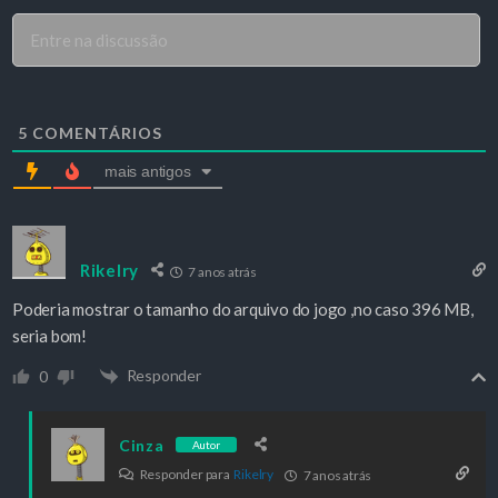
5
COMENTÁRIOS
mais antigos
Rikelry
7 anos atrás
Poderia mostrar o tamanho do arquivo do jogo ,no caso 396 MB,
seria bom!
Responder
0
Cinza
Autor
Responder para
Rikelry
7 anos atrás