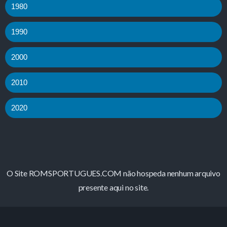
1980
1990
2000
2010
2020
O Site ROMSPORTUGUES.COM não hospeda nenhum arquivo
presente aqui no site.