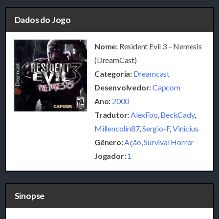
Dados do Jogo
Nome:
Resident Evil 3 – Nemesis
(DreamCast)
Categoria:
Dreamcast
Desenvolvedor:
Capcom
Ano:
2000
Tradutor:
AlexFoo
,
BeckCady
,
Millencolin87
,
Sergio-F
,
Vinicius
Gênero:
Ação
,
Survival Horror
Jogador:
1
Sinopse