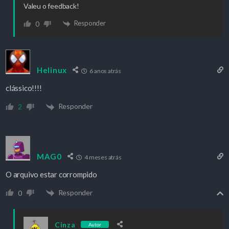
Valeu o feedback!
Responder
0
Helinux
6 anos atrás
clássico!!!!
Responder
2
MAG0
4 meses atrás
O arquivo estar corrompido
Responder
0
Cinza
Autor