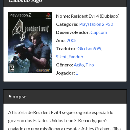
Dados do Jogo
Nome:
Resident Evil 4 (Dublado)
Categoria:
Playstation 2 PS2
Desenvolvedor:
Capcom
Ano:
2005
Tradutor:
Gledson999
,
Silent_Fandub
Gênero:
Ação
,
Tiro
Jogador:
1
Sinopse
A história de Resident Evil 4 segue o agente especial do
governo dos Estados Unidos Leon S. Kennedy, que é
enviado em uma missão para resgatar Ashley Graham, filha