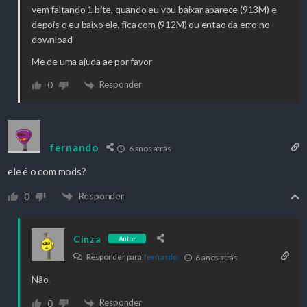
vem faltando 1 bite, quando eu vou baixar aparece (913M) e
depois q eu baixo ele, fica com (912M) ou entao da erro no
download
Me de uma ajuda ae por favor
Responder
0
fernando
6 anos atrás
ele é o com mods?
Responder
0
Cinza
Autor
Responder para
fernando
6 anos atrás
Não.
Responder
0