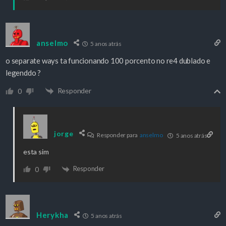
anselmo
5 anos atrás
o separate ways ta funcionando 100 porcento no re4 dublado e
legenddo ?
Responder
0
jorge
Responder para
anselmo
5 anos atrás
esta sim
Responder
0
Herykha
5 anos atrás