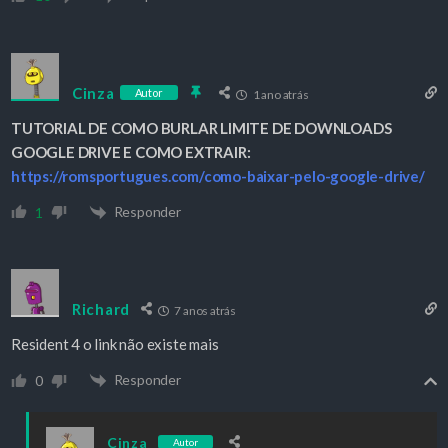
Cinza
Autor
1 ano atrás
TUTORIAL DE COMO BURLAR LIMITE DE DOWNLOADS
GOOGLE DRIVE E COMO EXTRAIR:
https://romsportugues.com/como-baixar-pelo-google-drive/
Responder
1
Richard
7 anos atrás
Resident 4 o link não existe mais
Responder
0
Cinza
Autor