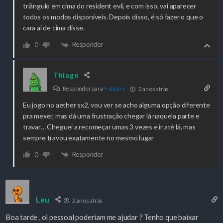
triângulo em cima do resident evil, e com isso, vai aparecer
todos os modos disponíveis. Depois disso, é só fazer o que o
cara aí de cima disse.
Responder
0
Thiago
Responder para
Fabiano
2 anos atrás
Eu jogo no aether sx2, vou ver se acho alguma opção diferente
pra mexer, mas dá uma frustração chegar lá naquela parte e
travar… Cheguei a recomeçar umas 3 vezes e ir até lá, mas
sempre travou exatamente no mesmo lugar
Responder
0
Leu
2 anos atrás
Boa tarde , oi pessoal poderiam me ajudar ? Tenho que baixar