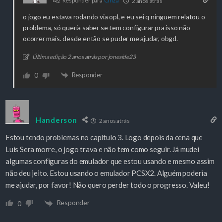
Responder para
Cinza
2 anos atrás
o jogo eu estava rodando via opl, e eu sei q ninguem relatou o
problema, só queria saber se tem configurar pra isso não
ocorrer mais. desde então se puder me ajudar, obgd.
Última edição 2 anos atrás por joneside23
Responder
0
Handerson
2 anos atrás
Estou tendo problemas no capítulo 3. Logo depois da cena que
Luis Sera morre, o jogo trava e não tem como seguir. Já mudei
algumas configuras do emulador que estou usando e mesmo assim
não deu jeito. Estou usando o emulador PCSX2. Alguém poderia
me ajudar, por favor! Não quero perder todo o progresso. Valeu!
Responder
0