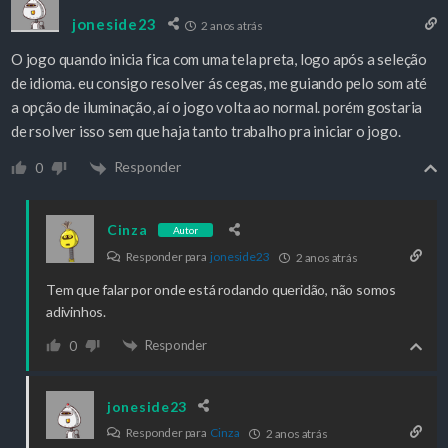
joneside23
2 anos atrás
O jogo quando inicia fica com uma tela preta, logo após a seleção
de idioma. eu consigo resolver ás cegas, me guiando pelo som até
a opção de iluminação, aí o jogo volta ao normal. porém gostaria
de rsolver isso sem que haja tanto trabalho pra iniciar o jogo.
Responder
0
Cinza
Autor
Responder para
joneside23
2 anos atrás
Tem que falar por onde está rodando queridão, não somos
adivinhos.
Responder
0
joneside23
Responder para
Cinza
2 anos atrás