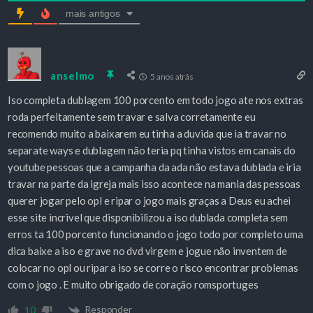
mais antigos
anselmo
5 anos atrás
Iso completa dublagem 100 porcento em todo jogo ate nos extras
roda perfeitamente sem travar e salva corretamente eu
recomendo muito a baixarem eu tinha a duvida que ia travar no
separate ways e dublagem não teria pq tinha vistos em canais do
youtube pessoas que a campanha da ada não estava dublada e iria
travar na parte da igreja mais isso acontece na mania das pessoas
querer jogar pelo opl e ripar o jogo mais graças a Deus eu achei
esse site incrivel que disponibilizou a iso dublada completa sem
erros ta 100 porcento funcionando o jogo todo por completo uma
dica baixe a iso e grave no dvd virgem e jogue não inventem de
colocar no opl ou ripar a iso se corre o risco encontrar problemas
com o jogo . E muito obrigado de coração romsportuges
Responder
10