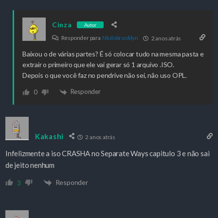
Cinza
Autor
Responder para
Nkdobrooklyn
2 anos atrás
Baixou o de várias partes? É só colocar tudo na mesma pasta e
extrair o primeiro que ele vai gerar só 1 arquivo .ISO.
Depois o que você faz no pendrive não sei, não uso OPL.
Responder
0
Kakashi
2 anos atrás
Infelizmente a iso CRASHA no Separate Ways capitulo 3 e não sai
de jeito nenhum
Responder
3