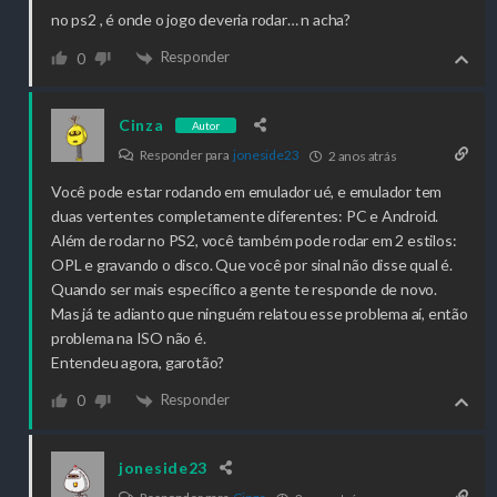
no ps2 , é onde o jogo deveria rodar… n acha?
Responder
0
Cinza
Autor
Responder para
joneside23
2 anos atrás
Você pode estar rodando em emulador ué, e emulador tem
duas vertentes completamente diferentes: PC e Android.
Além de rodar no PS2, você também pode rodar em 2 estilos:
OPL e gravando o disco. Que você por sinal não disse qual é.
Quando ser mais específico a gente te responde de novo.
Mas já te adianto que ninguém relatou esse problema aí, então
problema na ISO não é.
Entendeu agora, garotão?
Responder
0
joneside23