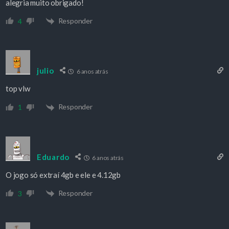
alegria muito obrigado!
Responder
4
julio
6 anos atrás
top vlw
Responder
1
Eduardo
6 anos atrás
O jogo só extraí 4gb e ele e 4.12gb
Responder
3