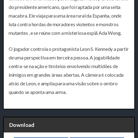
do presidente americano, que foi raptada por uma seita
macabra. Ele viaja para uma área rural da Espanha, onde
luta contra hordas de moradores violentos e monstros
mutantes , e se reúne com a misteriosa espiã Ada Wong.
O jogador controla o protagonista Leon S. Kennedy a partir
de uma perspectiva em terceira pessoa. A jogabilidade
centra-se na ação e tiroteios envolvendo multidões de
inimigos em grandes áreas abertas. A câmera é colocada
atrás de Leon, e amplia para uma visão sobre o ombro
quando se aponta uma arma.
Download