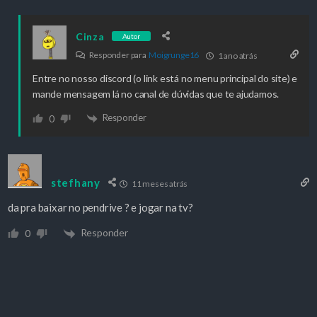
Cinza
Autor
Responder para
Moigrunge16
1 ano atrás
Entre no nosso discord (o link está no menu principal do site) e
mande mensagem lá no canal de dúvidas que te ajudamos.
Responder
0
stefhany
11 meses atrás
da pra baixar no pendrive ? e jogar na tv?
Responder
0