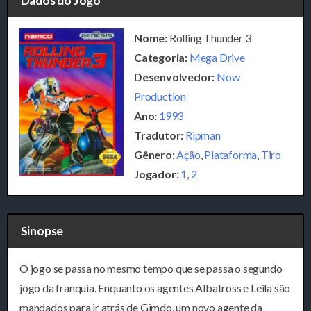
Dados do Jogo
Nome:
Rolling Thunder 3
Categoria:
Mega Drive
Desenvolvedor:
Now
Production
Ano:
1993
Tradutor:
Ripman
Gênero:
Ação
,
Plataforma
,
Tiro
Jogador:
1
,
2
Sinopse
O jogo se passa no mesmo tempo que se passa o segundo
jogo da franquia. Enquanto os agentes Albatross e Leila são
mandados para ir atrás de Gimdo, um novo agente da