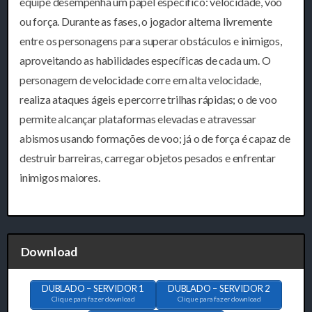
equipe desempenha um papel específico: velocidade, voo
ou força. Durante as fases, o jogador alterna livremente
entre os personagens para superar obstáculos e inimigos,
aproveitando as habilidades específicas de cada um. O
personagem de velocidade corre em alta velocidade,
realiza ataques ágeis e percorre trilhas rápidas; o de voo
permite alcançar plataformas elevadas e atravessar
abismos usando formações de voo; já o de força é capaz de
destruir barreiras, carregar objetos pesados e enfrentar
inimigos maiores.
Download
DUBLADO – SERVIDOR 1
DUBLADO – SERVIDOR 2
Clique para fazer download
Clique para fazer download