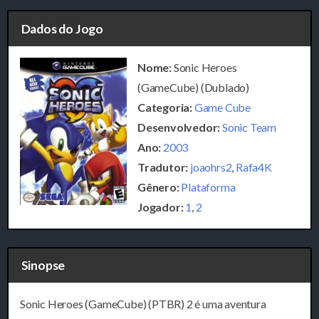
Dados do Jogo
Nome:
Sonic Heroes
(GameCube) (Dublado)
Categoria:
Game Cube
Desenvolvedor:
Sonic Team
Ano:
2003
Tradutor:
joaohrs2
,
Rafa4K
Gênero:
Plataforma
Jogador:
1
,
2
Sinopse
Sonic Heroes (GameCube) (PTBR) 2 é uma aventura