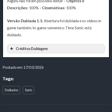
Alguns não foram possíveis editar –
Objetos e
Descrições:
100% –
Cinemáticas:
100%
Versão Dublada 1.1:
Abertura foi dublada e os vídeos in
game também. In-game somente o Time Sonic está
dublado.
Créditos Dublagem
Postado em 17/03/2026
Tags:
Dublados
Sonic