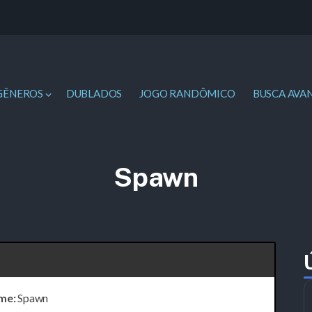
GÊNEROS
DUBLADOS
JOGO RANDÔMICO
BUSCA AVA
Spawn
me:
Spawn