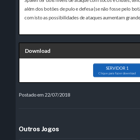
além dos botões de pulo e defesa (se não fosse pelo botã
com isto as possibilidades de ataques aumentam grand
Download
SERVIDOR 1
Clique para fazer download
Postado em 22/07/2018
Outros Jogos