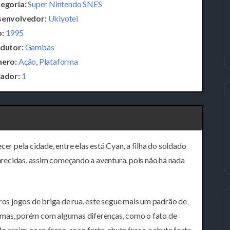
egoria:
Super Nintendo SNES
envolvedor:
Ukiyotei
:
1995
dutor:
Gambas
ero:
Ação
,
Plataforma
ador:
1
 pela cidade, entre elas está Cyan, a filha do soldado
parecidas, assim começando a aventura, pois não há nada
tros jogos de briga de rua, este segue mais um padrão de
rmas, porém com algumas diferenças, como o fato de
 assim, soco fraco, soco forte, chute fraco e chute forte,