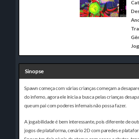
Cat
Des
Ano
Tra
Gên
Jog
Sinopse
Spawn começa com várias crianças começam a desaparecer
do inferno, agora ele inicia a busca pelas crianças desa
que um pai com poderes infernais não possa fazer.
A jogabilidade é bem interessante, pois diferente de ou
jogos de plataforma, cenário 2D com paredes e platafo
Spawn ter dois níveis de ataque com socos e chutes, tendo