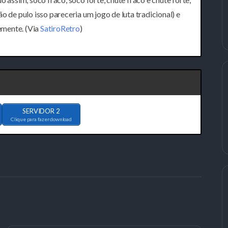
o de pulo isso pareceria um jogo de luta tradicional) e
emente. (Via
SatiroRetro
)
SERVIDOR 2
Clique para fazer download