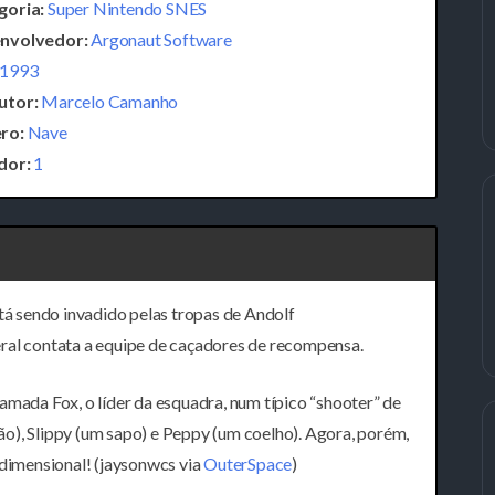
goria:
Super Nintendo SNES
nvolvedor:
Argonaut Software
1993
utor:
Marcelo Camanho
ro:
Nave
dor:
1
stá sendo invadido pelas tropas de Andolf
ral contata a equipe de caçadores de recompensa.
amada Fox, o líder da esquadra, num típico “shooter” de
o), Slippy (um sapo) e Peppy (um coelho). Agora, porém,
idimensional! (jaysonwcs via
OuterSpace
)