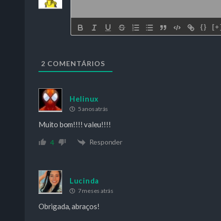
{}
[+
2
COMENTÁRIOS
Helinux
5 anos atrás
Muito bom!!!! valeu!!!!
Responder
4
Lucinda
7 meses atrás
Obrigada, abraços!