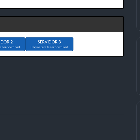
IDOR 2
SERVIDOR 3
fazer download
Clique para fazer download