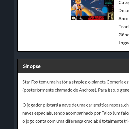
Cate
Dese
Ano:
Trad
Gêne
Joga
Sinopse
Star Fox tem uma história simples: o planeta Corneria e
(posteriormente chamado de Andross). Para isso, o gene
O jogador pilotará a nave de uma carismática raposa, ch
naves espaciais, sendo acompanhado por Falco (um falcã
o jogo conta com uma diferença crucial: é totalmente tr