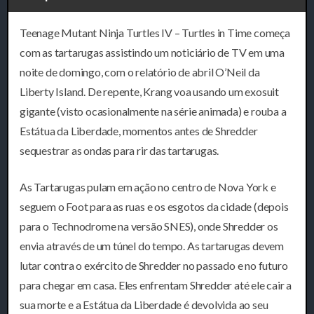
Teenage Mutant Ninja Turtles IV – Turtles in Time começa
com as tartarugas assistindo um noticiário de TV em uma
noite de domingo, com o relatório de abril O’Neil da
Liberty Island. De repente, Krang voa usando um exosuit
gigante (visto ocasionalmente na série animada) e rouba a
Estátua da Liberdade, momentos antes de Shredder
sequestrar as ondas para rir das tartarugas.
As Tartarugas pulam em ação no centro de Nova York e
seguem o Foot para as ruas e os esgotos da cidade (depois
para o Technodrome na versão SNES), onde Shredder os
envia através de um túnel do tempo. As tartarugas devem
lutar contra o exército de Shredder no passado e no futuro
para chegar em casa. Eles enfrentam Shredder até ele cair a
sua morte e a Estátua da Liberdade é devolvida ao seu