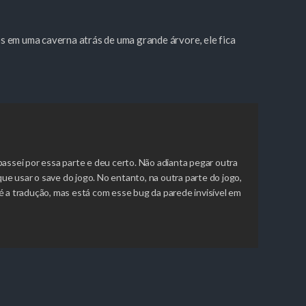
s em uma caverna atrás de uma grande árvore, ele fica
passei por essa parte e deu certo. Não adianta pegar outra
e usar o save do jogo. No entanto, na outra parte do jogo,
é a tradução, mas está com esse bug da parede invisível em