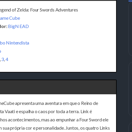
gend of Zelda: Four Swords Adventures
ame Cube
or:
BigN EAD
bo Nintendista
o
,
3
,
4
eCube apresenta uma aventura em que o Reino de
Vaati e espalha o caos por toda a terra. Link é
anhos acontecimentos, mas ao empunhar a Four Sword ele
sua própria cor e personalidade. Juntos, os quatro Links