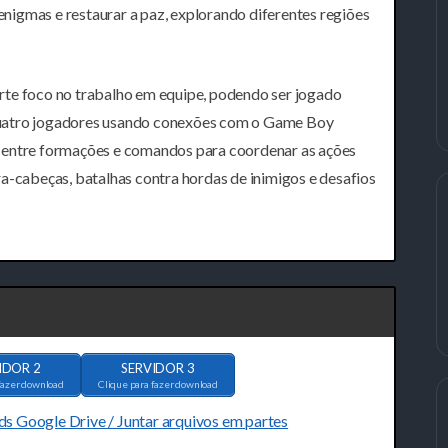
 enigmas e restaurar a paz, explorando diferentes regiões
rte foco no trabalho em equipe, podendo ser jogado
quatro jogadores usando conexões com o Game Boy
a entre formações e comandos para coordenar as ações
a-cabeças, batalhas contra hordas de inimigos e desafios
IDOR 2
SERVIDOR 3
fazer download
Clique para fazer download
ds Google Drive / Juntar arquivos em partes