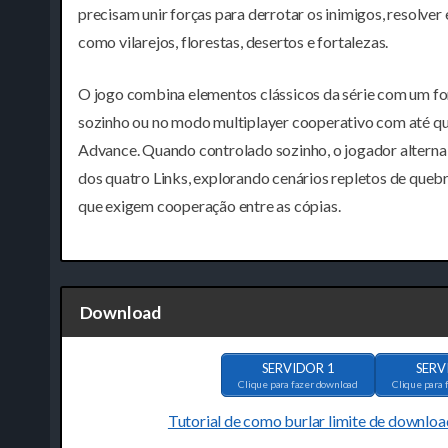
precisam unir forças para derrotar os inimigos, resolver
como vilarejos, florestas, desertos e fortalezas.
O jogo combina elementos clássicos da série com um fo
sozinho ou no modo multiplayer cooperativo com até 
Advance. Quando controlado sozinho, o jogador altern
dos quatro Links, explorando cenários repletos de quebr
que exigem cooperação entre as cópias.
Download
SERVIDOR 1
SERV
Clique para fazer download
Clique para 
Tutorial de como burlar limite de downloa