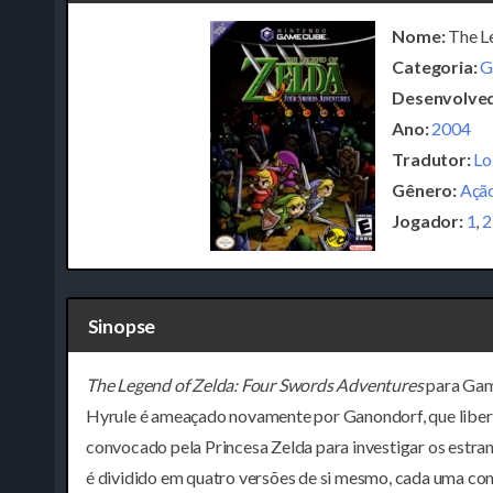
Nome:
The Le
Categoria:
G
Desenvolved
Ano:
2004
Tradutor:
Lo
Gênero:
Açã
Jogador:
1
,
2
Sinopse
The Legend of Zelda: Four Swords Adventures
para Gam
Hyrule é ameaçado novamente por Ganondorf, que liberta 
convocado pela Princesa Zelda para investigar os estr
é dividido em quatro versões de si mesmo, cada uma com 