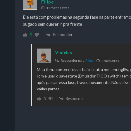
Filipe
11 meses atrás
Ele está com problemas na segunda fase na parte entramo
bugado sem querer ir pra frente
Responder
5
Vinícius
Responder para
Filipe
1 mês atrás
Meu tbm aconteceu isso, baixei outra rom em inglês, 
rom e usar o savestate (Emulador TICO switch) tem qu
após passar essa fase, travou novamente. Não sei se 
várias partes.
Responder
0