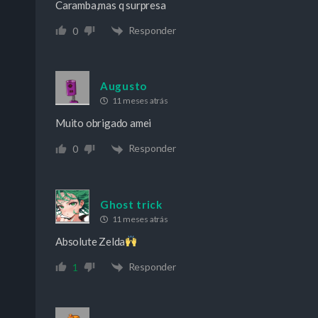
Caramba,mas q surpresa
Responder
0
Augusto
11 meses atrás
Muito obrigado amei
Responder
0
Ghost trick
11 meses atrás
Absolute Zelda
Responder
1