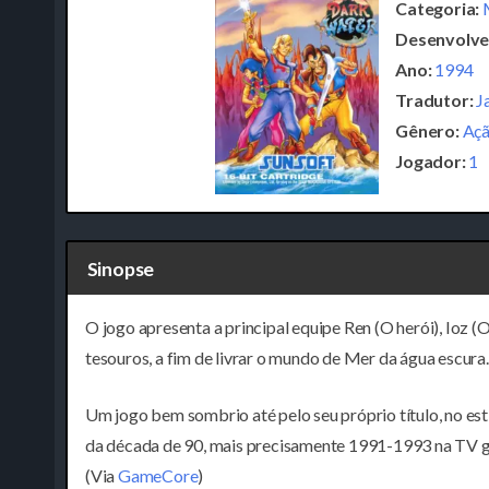
Categoria:
Desenvolve
Ano:
1994
Tradutor:
J
Gênero:
Aç
Jogador:
1
Sinopse
O jogo apresenta a principal equipe Ren (O herói), Ioz (
tesouros, a fim de livrar o mundo de Mer da água escura.
Um jogo bem sombrio até pelo seu próprio título, no es
da década de 90, mais precisamente 1991-1993 na TV g
(Via
GameCore
)