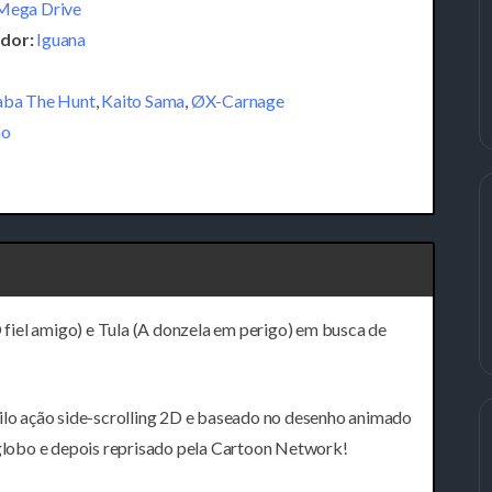
Mega Drive
dor:
Iguana
aba The Hunt
,
Kaito Sama
,
ØX-Carnage
ão
O fiel amigo) e Tula (A donzela em perigo) em busca de
tilo ação side-scrolling 2D e baseado no desenho animado
lobo e depois reprisado pela Cartoon Network!